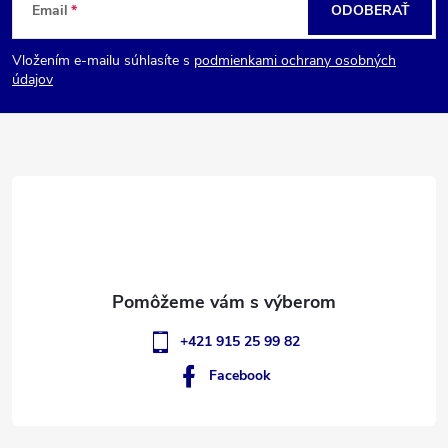
Email
ODOBERAŤ
á
Vložením e-mailu súhlasíte s
podmienkami ochrany osobných
p
údajov
ä
t
i
e
+421 915 25 99 82
Facebook