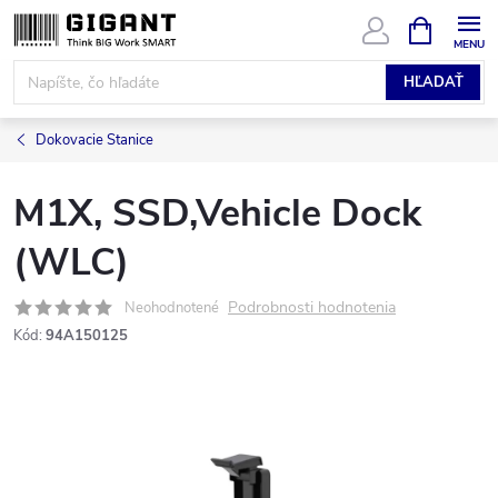
Prejsť
NÁKUPN
KOŠÍK
na
obsah
HĽADAŤ
Dokovacie Stanice
M1X, SSD,Vehicle Dock
(WLC)
Podrobnosti hodnotenia
Neohodnotené
Kód:
94A150125