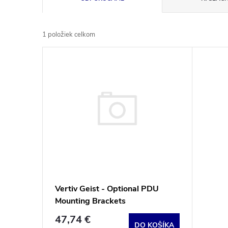
a
1
položiek celkom
d
V
e
ý
n
p
i
i
e
s
p
p
Vertiv Geist - Optional PDU
r
Mounting Brackets
r
o
47,74 €
DO KOŠÍKA