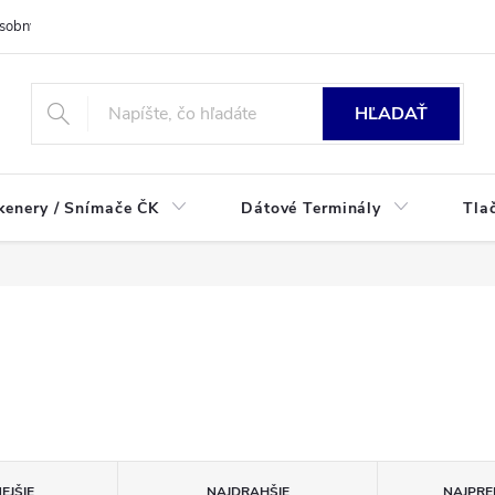
sobných údajov
HĽADAŤ
kenery / Snímače ČK
Dátové Terminály
Tla
EJŠIE
NAJDRAHŠIE
NAJPRE