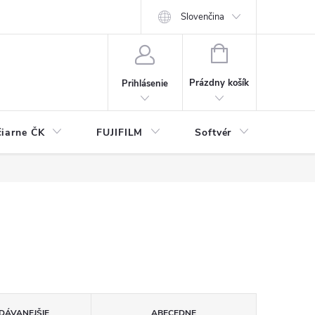
Slovenčina
NÁKUPNÝ
KOŠÍK
Prázdny košík
Prihlásenie
čiarne ČK
FUJIFILM
Softvér
Prísl
DÁVANEJŠIE
ABECEDNE