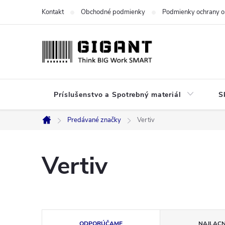
Prejsť
Kontakt
Obchodné podmienky
Podmienky ochrany o
na
obsah
Príslušenstvo a Spotrebný materiál
S
Predávané značky
Vertiv
Domov
Vertiv
R
ODPORÚČAME
NAJLACN