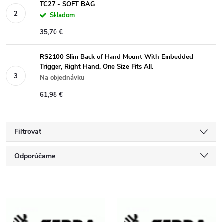
TC27 - SOFT BAG
Skladom
35,70 €
RS2100 Slim Back of Hand Mount With Embedded
Trigger, Right Hand, One Size Fits All.
Na objednávku
61,98 €
Filtrovať
R
Odporúčame
a
Najlacnejšie
V
Najdrahšie
d
ý
Najpredávanejšie