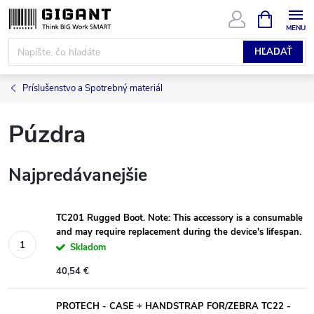
Prejsť
NÁKUPN
KOŠÍK
na
obsah
HĽADAŤ
Príslušenstvo a Spotrebný materiál
Púzdra
Najpredávanejšie
TC201 Rugged Boot. Note: This accessory is a consumable
and may require replacement during the device's lifespan.
Skladom
40,54 €
PROTECH - CASE + HANDSTRAP FOR/ZEBRA TC22 -