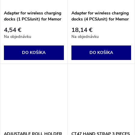
Adapter for wireless charging
Adapter for wireless charging
docks (1 PCS/unit) for Memor
docks (4 PCS/unit) for Memor
30-35
30-35
4,54 €
18,14 €
Na objednávku
Na objednávku
DO KOŠÍKA
DO KOŠÍKA
ADJUSTABLE ROLL HOLDER
CT47 HAND STRAP 3 PIECES