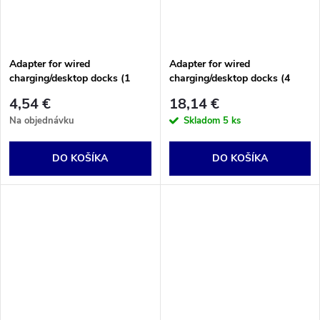
k
t
t
o
Adapter for wired
Adapter for wired
o
charging/desktop docks (1
charging/desktop docks (4
v
PCS/unit), for Memor 30-35
PCS/unit), for Memor 30-35
4,54 €
18,14 €
v
Na objednávku
Skladom
5 ks
DO KOŠÍKA
DO KOŠÍKA