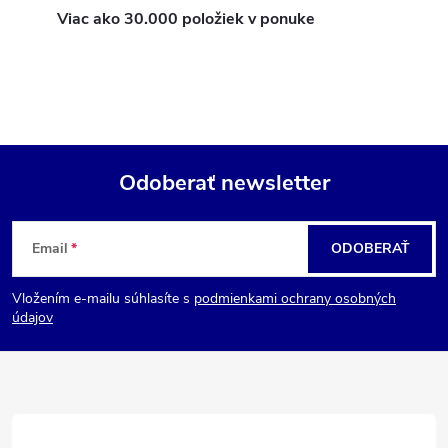
e
n
Viac ako 30.000 položiek v ponuke
p
i
e
r
v
k
Odoberať newsletter
y
Z
v
Email
ODOBERAŤ
á
ý
Vložením e-mailu súhlasíte s
podmienkami ochrany osobných
p
p
údajov
i
ä
s
t
u