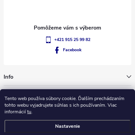
i
e
+421 915 25 99 82
Facebook
Info
GigantSlovakia
Tento web používa súbory cookie. Ďalším prechádzaním
tohto webu vyjadrujete súhlas s ich používaním. Viac
informácií
tu
.
ApplePay
GooglePay
MasterCard
Visa
Nastavenie