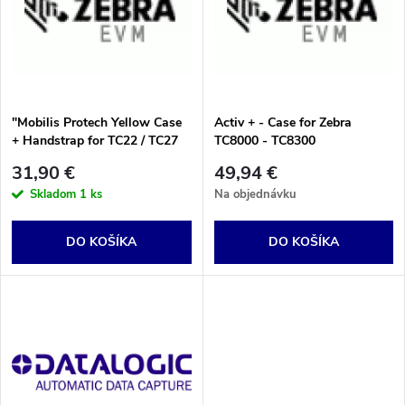
e
p
Abecedne
n
i
i
s
"Mobilis Protech Yellow Case
Activ + - Case for Zebra
e
+ Handstrap for TC22 / TC27
TC8000 - TC8300
p
(Pantone: 102C)
31,90 €
49,94 €
p
Skladom
1 ks
Na objednávku
r
r
DO KOŠÍKA
DO KOŠÍKA
o
o
d
d
u
u
k