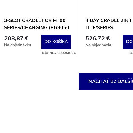
3-SLOT CRADLE FOR MT90
4 BAY CRADLE 2IN F
SERIES/CHARGING (PG9050
LITE/SERIES
SUPPORTED) INCL
208,87 €
526,72 €
DO KOŠÍKA
DO
Na objednávku
Na objednávku
Kód:
NLS-CD9050-3C
Kó
O
NAČÍTAŤ 12 ĎALŠ
v
á
d