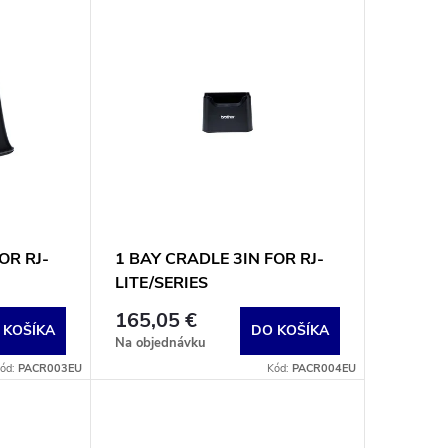
OR RJ-
1 BAY CRADLE 3IN FOR RJ-
LITE/SERIES
165,05 €
 KOŠÍKA
DO KOŠÍKA
Na objednávku
ód:
PACR003EU
Kód:
PACR004EU