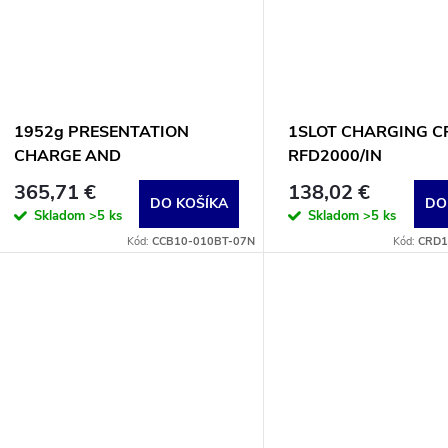
1952g PRESENTATION
1SLOT CHARGING C
CHARGE AND
RFD2000/IN
COMMUNICATIONS BASE,
365,71 €
138,02 €
BLACK, CLASS 1 100M/Class
DO KOŠÍKA
DO
Skladom
>5 ks
Skladom
>5 ks
2 10M BT (cable sold
Kód:
CCB10-010BT-07N
Kód:
CRD1
separately)