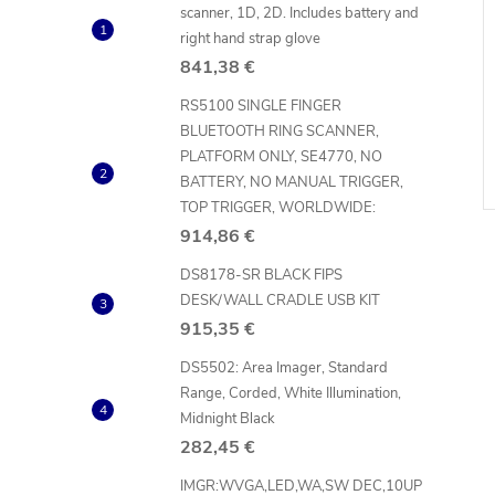
scanner, 1D, 2D. Includes battery and
right hand strap glove
841,38 €
RS5100 SINGLE FINGER
BLUETOOTH RING SCANNER,
PLATFORM ONLY, SE4770, NO
BATTERY, NO MANUAL TRIGGER,
TOP TRIGGER, WORLDWIDE:
914,86 €
DS8178-SR BLACK FIPS
DESK/WALL CRADLE USB KIT
915,35 €
l
DS5502: Area Imager, Standard
Range, Corded, White Illumination,
Midnight Black
282,45 €
IMGR:WVGA,LED,WA,SW DEC,10UP