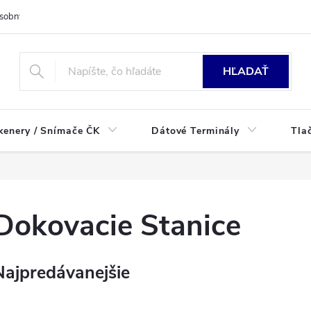
sobných údajov
HĽADAŤ
kenery / Snímače ČK
Dátové Terminály
Tla
Dokovacie Stanice
Najpredávanejšie