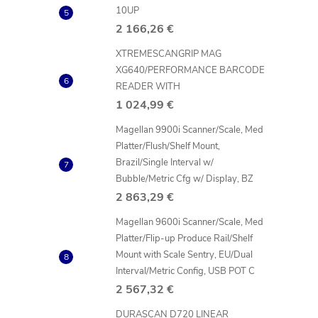
10UP
2 166,26 €
XTREMESCANGRIP MAG
i
XG640/PERFORMANCE BARCODE
READER WITH
1 024,99 €
Magellan 9900i Scanner/Scale, Med
r
Platter/Flush/Shelf Mount,
Brazil/Single Interval w/
Bubble/Metric Cfg w/ Display, BZ
2 863,29 €
Magellan 9600i Scanner/Scale, Med
Platter/Flip-up Produce Rail/Shelf
Mount with Scale Sentry, EU/Dual
Interval/Metric Config, USB POT C
2 567,32 €
DURASCAN D720 LINEAR