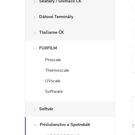
Skenery / Snímače ČK
n
Dátové Terminály
ý
p
Tlačiarne ČK
a
FUJIFILM
Prescale
n
Thermoscale
e
UVscale
Software
l
Softvér
Príslušenstvo a Spotrebák
7