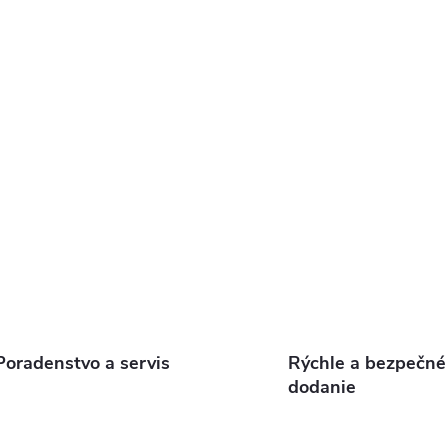
p
s
u
Poradenstvo a servis
Rýchle a bezpečné
dodanie