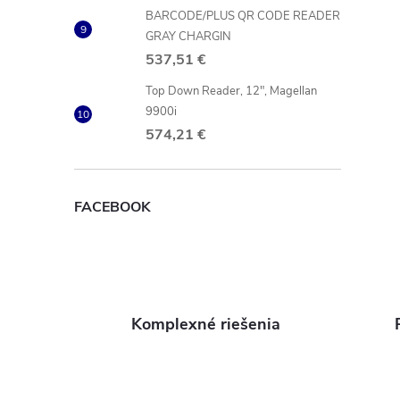
BARCODE/PLUS QR CODE READER
i
GRAY CHARGIN
537,51 €
Top Down Reader, 12", Magellan
9900i
574,21 €
FACEBOOK
Komplexné riešenia