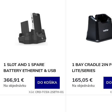
V
e
ý
n
p
e
s
p
p
1 SLOT AND 1 SPARE
1 BAY CRADLE 2IN F
r
BATTERY ETHERNET & USB
LITE/SERIES
r
COMMUNICATIONS CRADLE
366,91 €
165,05 €
o
FOR TC5X TERMINALS
DO KOŠÍKA
DO
Na objednávku
Na objednávku
o
Kód:
CRD-TC5X-2SETH-01
K
d
d
u