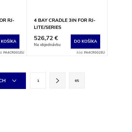
OR RJ-
4 BAY CRADLE 3IN FOR RJ-
LITE/SERIES
526,72 €
 KOŠÍKA
DO KOŠÍKA
Na objednávku
d:
PA4CR001EU
Kód:
PA4CR002EU
S
ÍCH
1
65
t
r
á
n
k