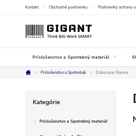
Prejsť
Kontakt
Obchodné podmienky
Podmienky ochrany o
na
obsah
Príslušenstvo a Spotrebný materiál
S
Príslušenstvo a Spotrebák
Dokovacie Stanice
Domov
B
Preskočiť
Kategórie
kategórie
o
Príslušenstvo a Spotrebný materiál
č