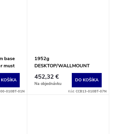
m base
1952g
er must
DESKTOP/WALLMOUNT
ely)
CHARGE AND
452,32 €
COMMUNICATIONS BASE,
 KOŠÍKA
DO KOŠÍKA
Na objednávku
BLACK, Class 1 100M/Class 2
00-010BT-01N
Kód:
CCB13-010BT-07N
10M BT