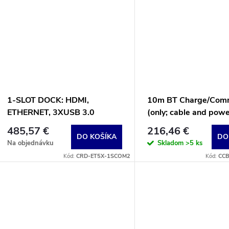
u
k
k
t
t
o
o
v
1-SLOT DOCK: HDMI,
10m BT Charge/Com
v
ETHERNET, 3XUSB 3.0
(only; cable and pow
be purchased separat
485,57 €
216,46 €
DO KOŠÍKA
DO
Na objednávku
Skladom
>5 ks
Kód:
CRD-ET5X-1SCOM2
Kód:
CCB