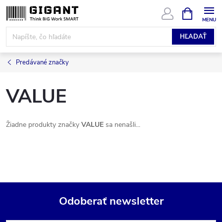
Prejsť
NÁKUPN
KOŠÍK
na
obsah
HĽADAŤ
Predávané značky
VALUE
Žiadne produkty značky
VALUE
sa nenašli...
Odoberať newsletter