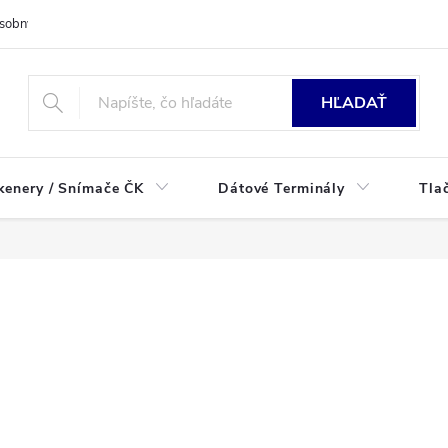
sobných údajov
HĽADAŤ
kenery / Snímače ČK
Dátové Terminály
Tla