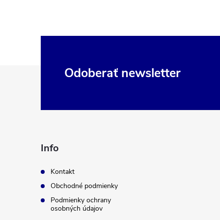
Z
Odoberať newsletter
á
p
ä
Info
t
Kontakt
Obchodné podmienky
i
Podmienky ochrany
osobných údajov