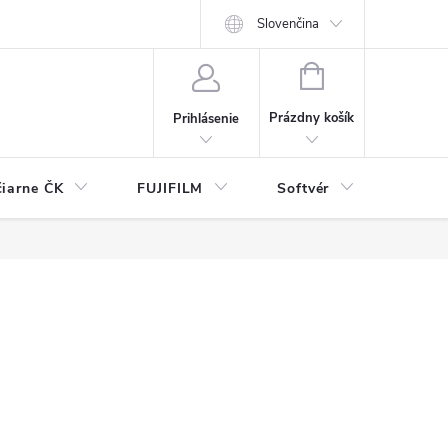
Slovenčina
NÁKUPNÝ
KOŠÍK
Prázdny košík
Prihlásenie
čiarne ČK
FUJIFILM
Softvér
Prísl