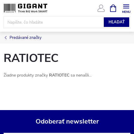
Prejsť
NÁKUPN
KOŠÍK
na
obsah
HĽADAŤ
Predávané značky
RATIOTEC
Žiadne produkty značky
RATIOTEC
sa nenašli...
Odoberať newsletter