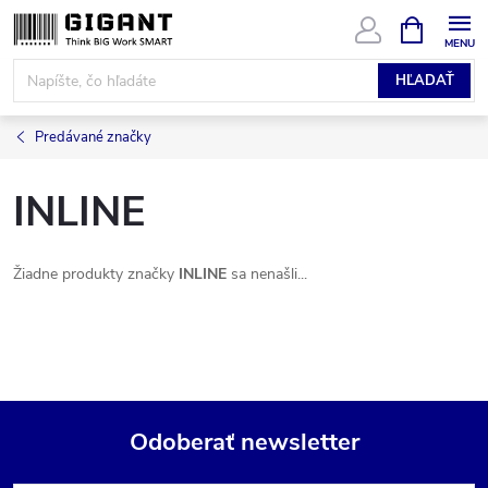
Prejsť
NÁKUPN
KOŠÍK
na
obsah
HĽADAŤ
Predávané značky
INLINE
Žiadne produkty značky
INLINE
sa nenašli...
Odoberať newsletter