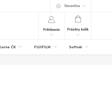
Slovenčina
NÁKUPNÝ
KOŠÍK
Prázdny košík
Prihlásenie
čiarne ČK
FUJIFILM
Softvér
Prísl