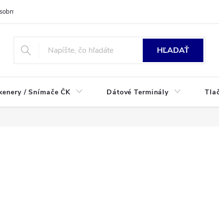
sobných údajov
HĽADAŤ
kenery / Snímače ČK
Dátové Terminály
Tla