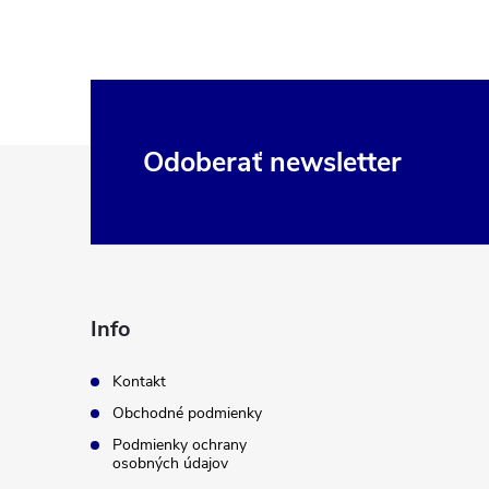
Z
Odoberať newsletter
á
p
ä
Info
t
Kontakt
Obchodné podmienky
i
Podmienky ochrany
osobných údajov