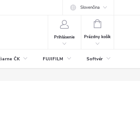
Slovenčina
NÁKUPNÝ
KOŠÍK
Prázdny košík
Prihlásenie
čiarne ČK
FUJIFILM
Softvér
Prísl