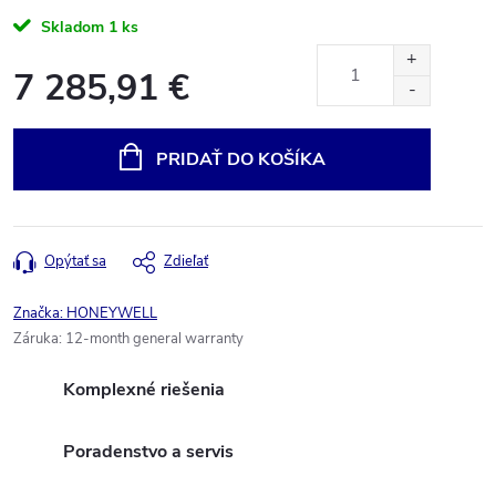
Skladom
1 ks
7 285,91 €
Jednotková
cena:
PRIDAŤ DO KOŠÍKA
Opýtať sa
Zdieľať
Značka:
HONEYWELL
Záruka
:
12-month general warranty
Komplexné riešenia
Poradenstvo a servis