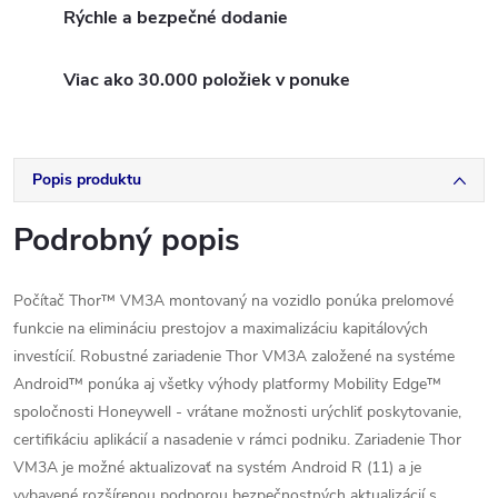
Rýchle a bezpečné dodanie
Viac ako 30.000 položiek v ponuke
Popis produktu
Podrobný popis
Počítač Thor™ VM3A montovaný na vozidlo ponúka prelomové
funkcie na elimináciu prestojov a maximalizáciu kapitálových
investícií. Robustné zariadenie Thor VM3A založené na systéme
Android™ ponúka aj všetky výhody platformy Mobility Edge™
spoločnosti Honeywell - vrátane možnosti urýchliť poskytovanie,
certifikáciu aplikácií a nasadenie v rámci podniku. Zariadenie Thor
VM3A je možné aktualizovať na systém Android R (11) a je
vybavené rozšírenou podporou bezpečnostných aktualizácií s