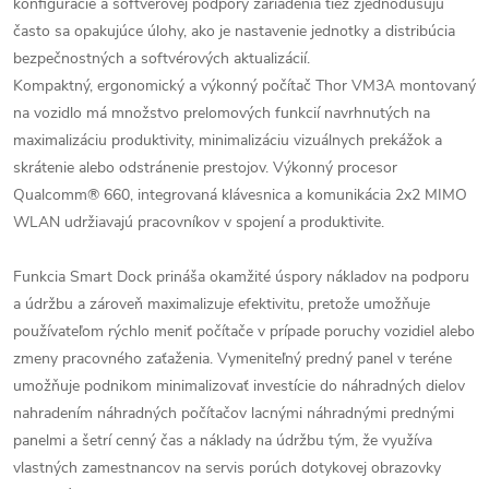
konfigurácie a softvérovej podpory zariadenia tiež zjednodušujú
často sa opakujúce úlohy, ako je nastavenie jednotky a distribúcia
bezpečnostných a softvérových aktualizácií.
Kompaktný, ergonomický a výkonný počítač Thor VM3A montovaný
na vozidlo má množstvo prelomových funkcií navrhnutých na
maximalizáciu produktivity, minimalizáciu vizuálnych prekážok a
skrátenie alebo odstránenie prestojov. Výkonný procesor
Qualcomm® 660, integrovaná klávesnica a komunikácia 2x2 MIMO
WLAN udržiavajú pracovníkov v spojení a produktivite.
Funkcia Smart Dock prináša okamžité úspory nákladov na podporu
a údržbu a zároveň maximalizuje efektivitu, pretože umožňuje
používateľom rýchlo meniť počítače v prípade poruchy vozidiel alebo
zmeny pracovného zaťaženia. Vymeniteľný predný panel v teréne
umožňuje podnikom minimalizovať investície do náhradných dielov
nahradením náhradných počítačov lacnými náhradnými prednými
panelmi a šetrí cenný čas a náklady na údržbu tým, že využíva
vlastných zamestnancov na servis porúch dotykovej obrazovky