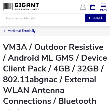
Prejsť
NÁKUPN
KOŠÍK
na
obsah
HĽADAŤ
Vozíkové Terminály
VM3A / Outdoor Resistive
/ Android ML GMS / Device
Client Pack / 4GB / 32GB /
802.11abgnac / External
WLAN Antenna
Connections / Bluetooth