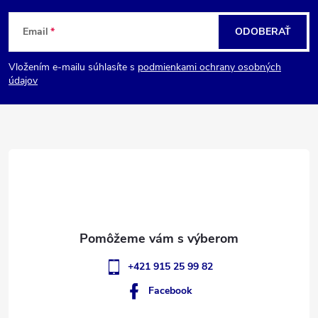
Z
Email
ODOBERAŤ
á
Vložením e-mailu súhlasíte s
podmienkami ochrany osobných
p
údajov
ä
t
i
e
+421 915 25 99 82
Facebook