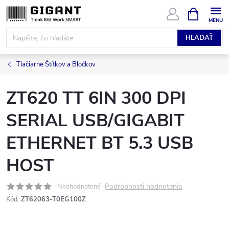
Prejsť
NÁKUPN
KOŠÍK
na
obsah
HĽADAŤ
Tlačiarne Štítkov a Bločkov
ZT620 TT 6IN 300 DPI
SERIAL USB/GIGABIT
ETHERNET BT 5.3 USB
HOST
Podrobnosti hodnotenia
Neohodnotené
Kód:
ZT62063-T0EG100Z