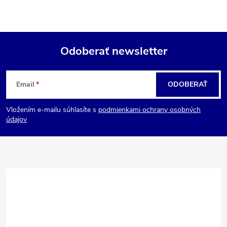
Odoberať newsletter
Z
Email
ODOBERAŤ
á
Vložením e-mailu súhlasíte s
podmienkami ochrany osobných
p
údajov
ä
t
i
e