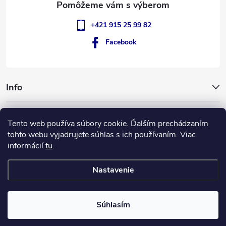
+421 915 25 99 82
Facebook
Info
GigantSlovakia
Tento web používa súbory cookie. Ďalším prechádzaním
tohto webu vyjadrujete súhlas s ich používaním. Viac
informácií
tu
.
ApplePay
GooglePay
MasterCard
Visa
Nastavenie
Copyright 2026
GIGANT Slovakia
. Všetky práva vyhradené.
Súhlasím
Vytvoril Shoptet