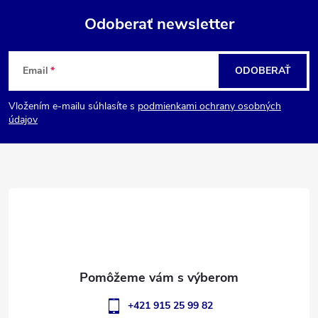
Odoberať newsletter
Z
Email
ODOBERAŤ
á
Vložením e-mailu súhlasíte s
podmienkami ochrany osobných
p
údajov
ä
t
i
e
+421 915 25 99 82