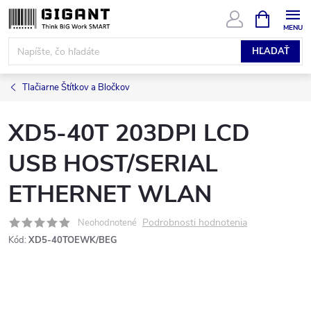
Prejsť
NÁKUPN
KOŠÍK
na
obsah
HĽADAŤ
Tlačiarne Štítkov a Bločkov
XD5-40T 203DPI LCD
USB HOST/SERIAL
ETHERNET WLAN
Podrobnosti hodnotenia
Neohodnotené
Kód:
XD5-40TOEWK/BEG