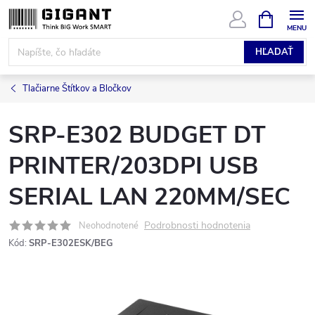
Prejsť
NÁKUPN
KOŠÍK
na
obsah
HĽADAŤ
Tlačiarne Štítkov a Bločkov
SRP-E302 BUDGET DT
PRINTER/203DPI USB
SERIAL LAN 220MM/SEC
Podrobnosti hodnotenia
Neohodnotené
Kód:
SRP-E302ESK/BEG