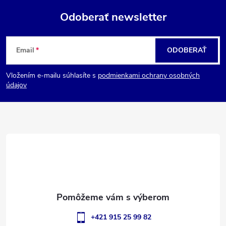
Odoberať newsletter
Z
Email
ODOBERAŤ
á
Vložením e-mailu súhlasíte s
podmienkami ochrany osobných
p
údajov
ä
t
i
e
+421 915 25 99 82