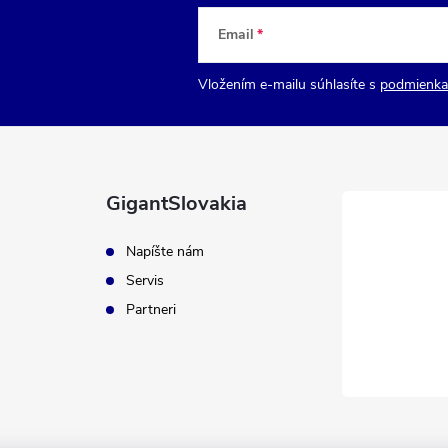
Email
Vložením e-mailu súhlasíte s
podmienka
GigantSlovakia
Napíšte nám
Servis
Partneri