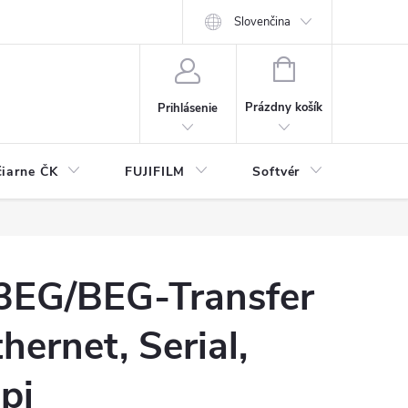
Slovenčina
NÁKUPNÝ
KOŠÍK
Prázdny košík
Prihlásenie
čiarne ČK
FUJIFILM
Softvér
Prísl
EG/BEG-Transfer
hernet, Serial,
pi