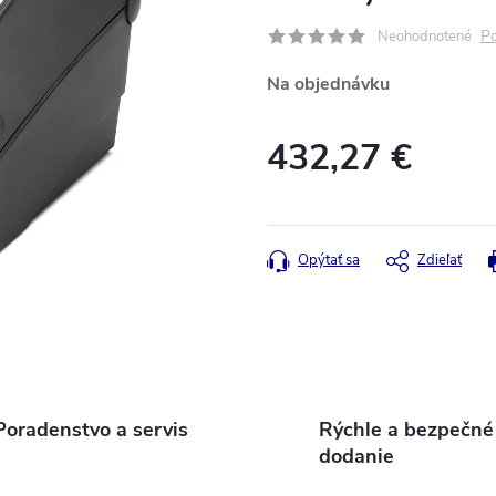
Po
Neohodnotené
Na objednávku
432,27 €
Jednotková
cena:
Opýtať sa
Zdieľať
Poradenstvo a servis
Rýchle a bezpečné
dodanie