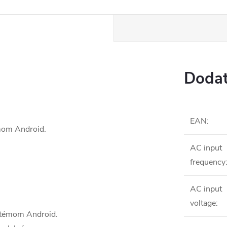
Dodat
EAN
:
émom Android.
AC input
frequency
AC input
voltage
:
ystémom Android.