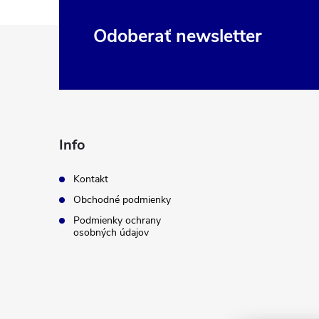
Z
Odoberať newsletter
á
p
ä
Info
t
Kontakt
Obchodné podmienky
i
Podmienky ochrany
osobných údajov
e