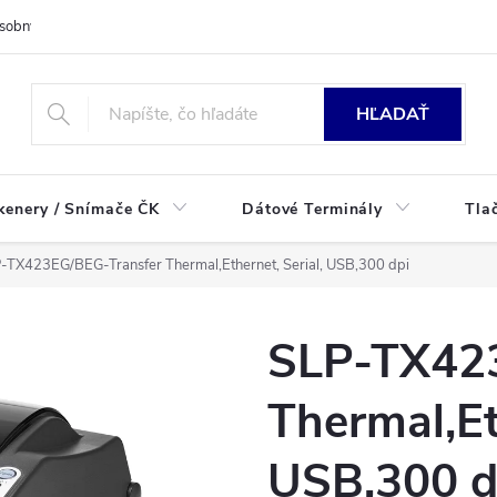
sobných údajov
HĽADAŤ
kenery / Snímače ČK
Dátové Terminály
Tla
-TX423EG/BEG-Transfer Thermal,Ethernet, Serial, USB,300 dpi
SLP-TX423
Thermal,Et
USB,300 d