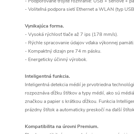
- Podporované trojité rozhranie: USB + sériové + pa
- Voliteľná podpora sietí Ethernet a WLAN (typ USB
Vynikajúca forma.
- Vysoká rýchlosť tlače až 7 ips (178 mm/s).
- Rýchle spracovanie údajov vďaka výkonnej pamäti
- Kompaktný dizajn pre 74 m pásku.
- Energeticky účinný výrobok.
Inteligentná funkcia.
Inteligentná detekcia médií je prvotriedna technológ
rozpoznáva dĺžku štítkov a typy médií, ako sú médi
značkou a papier s krátkou dĺžkou. Funkcia Intelli
prázdny štítok a automaticky preskočí na ďalší štítok
Kompatibilita na úrovni Premium.