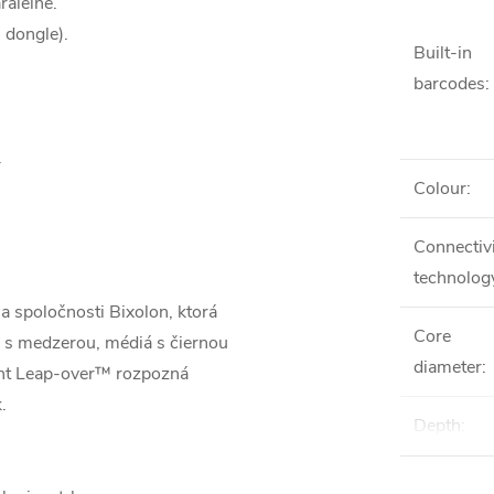
ralelné.
 dongle).
Built-in
barcodes
:
.
Colour
:
Connectiv
technolog
ia spoločnosti Bixolon, ktorá
Core
á s medzerou, médiá s čiernou
diameter
:
gent Leap-over™ rozpozná
.
Depth
: