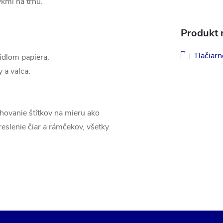
kmi na trhu.
Produkt n
Tlačiarn
idlom papiera.
 a valca.
hovanie štítkov na mieru ako
kreslenie čiar a rámčekov, všetky