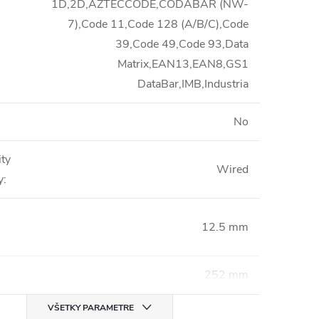
1D,2D,AZTECCODE,CODABAR (NW-
7),Code 11,Code 128 (A/B/C),Code
39,Code 49,Code 93,Data
Matrix,EAN13,EAN8,GS1
DataBar,IMB,Industria
No
ity
Wired
y
:
12.5 mm
252 mm
VŠETKY PARAMETRE