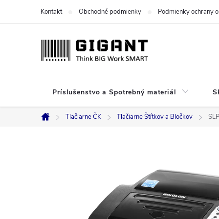
Prejsť
Kontakt
Obchodné podmienky
Podmienky ochrany o
na
obsah
Príslušenstvo a Spotrebný materiál
S
Tlačiarne ČK
Tlačiarne Štítkov a Bločkov
SLP
Domov