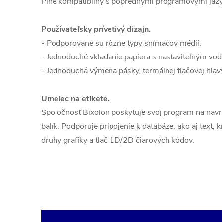
Plne kompatibilný s poprednými programovými jazy
Používateľsky prívetivý dizajn.
- Podporované sú rôzne typy snímačov médií.
- Jednoduché vkladanie papiera s nastaviteľným vod
- Jednoduchá výmena pásky, termálnej tlačovej hlavy
Umelec na etikete.
Spoločnosť Bixolon poskytuje svoj program na navr
balík. Podporuje pripojenie k databáze, ako aj text, 
druhy grafiky a tlač 1D/2D čiarových kódov.