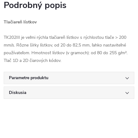
Podrobný popis
Tlačiareň lístkov
TK202III je veľmi rýchla tlačiareň lístkov s rýchlosťou tlače > 200
mm/s. Rôzne šírky lístkov, od 20 do 82,5 mm, ľahko nastaviteľné
používateľom. Hmotnosť lístkov (v gramoch): od 80 do 255 g/m².
Tlač 1D a 2D čiarových kódov.
Parametre produktu
Diskusia