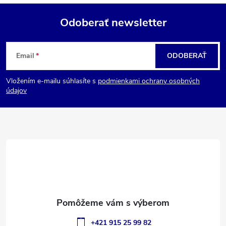
Odoberať newsletter
Z
Email
ODOBERAŤ
á
Vložením e-mailu súhlasíte s
podmienkami ochrany osobných
p
údajov
ä
t
i
e
+421 915 25 99 82