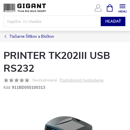
Prejsť
NÁKUPN
KOŠÍK
na
obsah
HĽADAŤ
Tlačiarne Štítkov a Bločkov
PRINTER TK202III USB
RS232
Podrobnosti hodnotenia
Neohodnotené
Kód:
911BD050100313