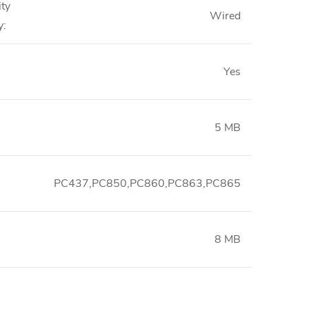
ity
Wired
y
:
Yes
5 MB
PC437,PC850,PC860,PC863,PC865
8 MB