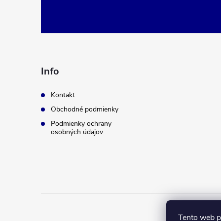
á
p
ä
Info
t
Kontakt
Obchodné podmienky
i
Podmienky ochrany
osobných údajov
e
Tento web p