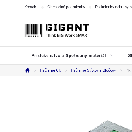
Prejsť
Kontakt
Obchodné podmienky
Podmienky ochrany o
na
obsah
Príslušenstvo a Spotrebný materiál
S
Tlačiarne ČK
Tlačiarne Štítkov a Bločkov
PR
Domov