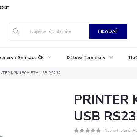
sobných údajov
HĽADAŤ
kenery / Snímače ČK
Dátové Terminály
Tla
INTER KPM180H ETH USB RS232
PRINTER 
USB RS23
Po
Neohodnotené