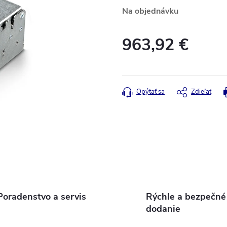
Na objednávku
963,92 €
Jednotková
cena:
Opýtať sa
Zdieľať
Poradenstvo a servis
Rýchle a bezpečné
dodanie