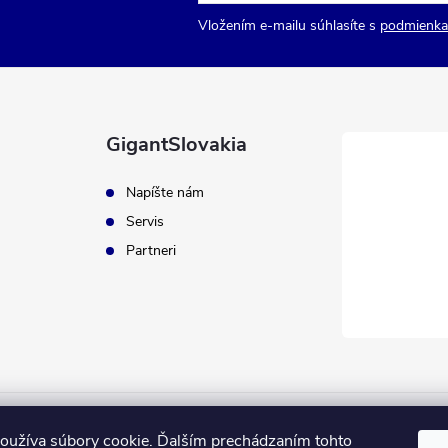
Vložením e-mailu súhlasíte s
podmienka
GigantSlovakia
Napíšte nám
Servis
Partneri
ApplePay
GooglePay
MasterCard
Visa
oužíva súbory cookie. Ďalším prechádzaním tohto