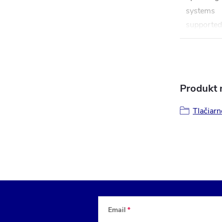
systems
supported
Produkt n
Tlačiarn
Email