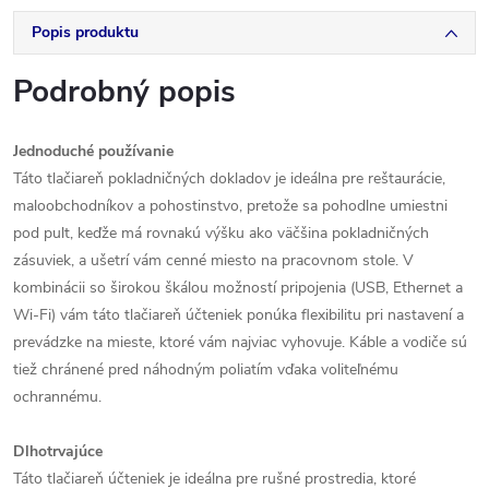
Popis produktu
Podrobný popis
Jednoduché používanie
Táto tlačiareň pokladničných dokladov je ideálna pre reštaurácie,
maloobchodníkov a pohostinstvo, pretože sa pohodlne umiestni
pod pult, keďže má rovnakú výšku ako väčšina pokladničných
zásuviek, a ušetrí vám cenné miesto na pracovnom stole. V
kombinácii so širokou škálou možností pripojenia (USB, Ethernet a
Wi-Fi) vám táto tlačiareň účteniek ponúka flexibilitu pri nastavení a
prevádzke na mieste, ktoré vám najviac vyhovuje. Káble a vodiče sú
tiež chránené pred náhodným poliatím vďaka voliteľnému
ochrannému.
Dlhotrvajúce
Táto tlačiareň účteniek je ideálna pre rušné prostredia, ktoré