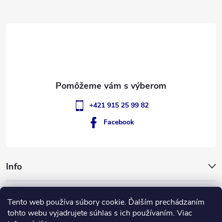
ä
t
i
e
+421 915 25 99 82
Facebook
Info
GigantSlovakia
Tento web používa súbory cookie. Ďalším prechádzaním
tohto webu vyjadrujete súhlas s ich používaním. Viac