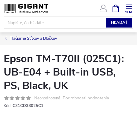
Prejsť
NÁKUPN
KOŠÍK
na
obsah
HĽADAŤ
Tlačiarne Štítkov a Bločkov
Epson TM-T70II (025C1):
UB-E04 + Built-in USB,
PS, Black, UK
Podrobnosti hodnotenia
Neohodnotené
Kód:
C31CD38025C1