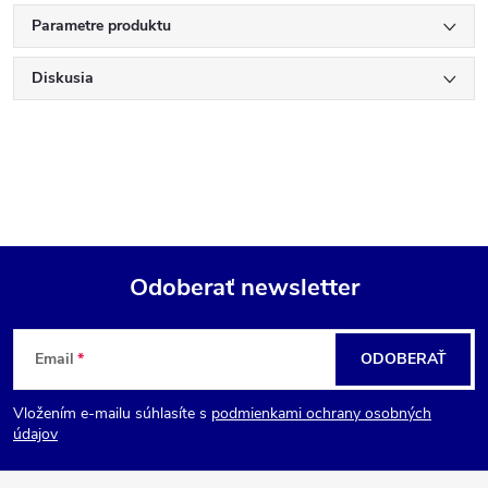
Parametre produktu
Diskusia
Odoberať newsletter
Z
Email
ODOBERAŤ
á
Vložením e-mailu súhlasíte s
podmienkami ochrany osobných
p
údajov