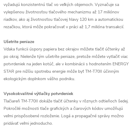
vyžadujú konzistentnú tlač vo veľkých objemoch. Vyznačuje sa
vylepšenou životnosťou tlačového mechanizmu až 17 miliónov
riadkov, ako aj životnosťou tlačovej hlavy 120 km a automatickou
rezačkou, ktorá môže pokračovať v práci až 1,7 milióna transakcií.
Ušetrite peniaze
Vďaka funkcii úspory papiera bez okrajov môžete tlačiť účtenky až
po okraj. Nielenže tým ušetríte peniaze, pretože môžete vytlačiť viac
potvrdeniek na jeden kotúč, ale v kombinácii s hodnotením ENERGY
STAR pre nižšiu spotrebu energie môže byť TM-T70II účinným
ekologickým doplnkom vášho podniku.
Vysokokvalitné výtlačky potvrdeniek
Tlačiareň TM-T70II dokáže tlačiť účtenky v rôznych odtieňoch šedej.
Pokročilé možnosti tlače grafických a čiarových kódov umožňujú
veľmi prispôsobené rozloženie. Logá a propagačné správy možno
pridávať veľmi jednoducho.