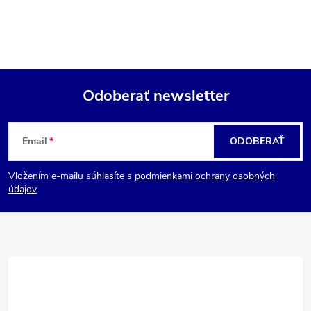
Odoberať newsletter
Z
Email
ODOBERAŤ
á
Vložením e-mailu súhlasíte s
podmienkami ochrany osobných
p
údajov
ä
t
i