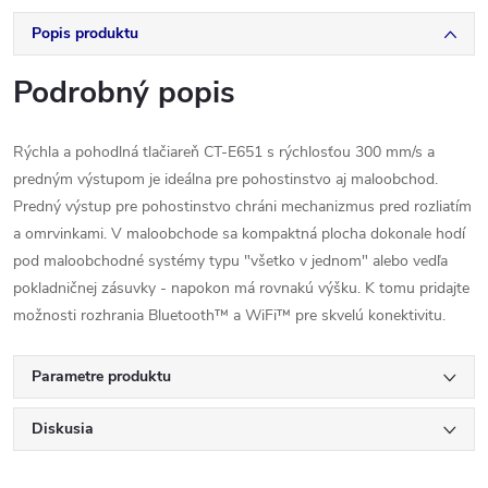
Popis produktu
Podrobný popis
Rýchla a pohodlná tlačiareň CT-E651 s rýchlosťou 300 mm/s a
predným výstupom je ideálna pre pohostinstvo aj maloobchod.
Predný výstup pre pohostinstvo chráni mechanizmus pred rozliatím
a omrvinkami. V maloobchode sa kompaktná plocha dokonale hodí
pod maloobchodné systémy typu "všetko v jednom" alebo vedľa
pokladničnej zásuvky - napokon má rovnakú výšku. K tomu pridajte
možnosti rozhrania Bluetooth™ a WiFi™ pre skvelú konektivitu.
Parametre produktu
Diskusia