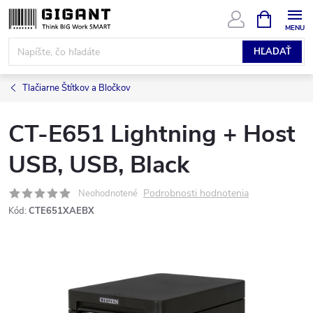
Prejsť
NÁKUPN
KOŠÍK
na
obsah
HĽADAŤ
Tlačiarne Štítkov a Bločkov
CT-E651 Lightning + Host
USB, USB, Black
Podrobnosti hodnotenia
Neohodnotené
Kód:
CTE651XAEBX