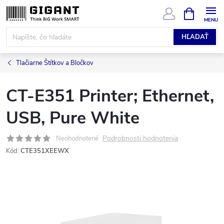
Prejsť
NÁKUPN
KOŠÍK
na
obsah
HĽADAŤ
Tlačiarne Štítkov a Bločkov
CT-E351 Printer; Ethernet,
USB, Pure White
Podrobnosti hodnotenia
Neohodnotené
Kód:
CTE351XEEWX