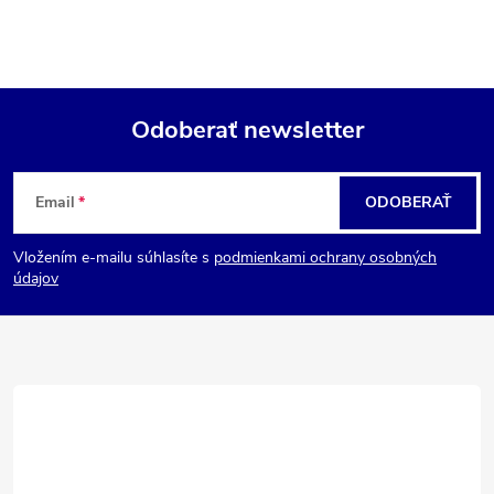
Odoberať newsletter
Z
Email
ODOBERAŤ
á
Vložením e-mailu súhlasíte s
podmienkami ochrany osobných
p
údajov
ä
t
i