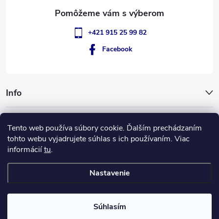
e
+421 915 25 99 82
Facebook
Info
GigantSlovakia
Tento web používa súbory cookie. Ďalším prechádzaním
tohto webu vyjadrujete súhlas s ich používaním. Viac
informácií
tu
.
ApplePay
GooglePay
MasterCard
Visa
Nastavenie
Copyright 2026
GIGANT Slovakia
. Všetky práva vyhradené.
Súhlasím
Vytvoril Shoptet