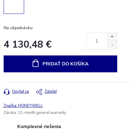
Na objednávku
4 130,48 €
Jednotková
cena:
PRIDAŤ DO KOŠÍKA
Opýtať sa
Zdieľať
Značka:
HONEYWELL
Záruka
:
12-month general warranty
Komplexné riešenia