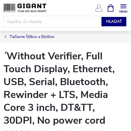
Prejsť
NÁKUPN
KOŠÍK
na
obsah
HĽADAŤ
Tlačiarne Štítkov a Bločkov
´Without Verifier, Full
Touch Display, Ethernet,
USB, Serial, Bluetooth,
Rewinder + LTS, Media
Core 3 inch, DT&TT,
30DPI, No power cord