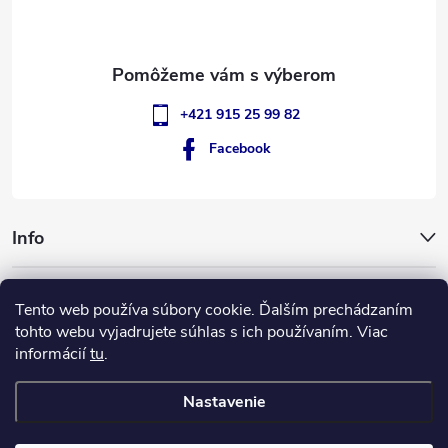
i
e
+421 915 25 99 82
Facebook
Info
GigantSlovakia
Tento web používa súbory cookie. Ďalším prechádzaním
tohto webu vyjadrujete súhlas s ich používaním. Viac
informácií
tu
.
ApplePay
GooglePay
MasterCard
Visa
Nastavenie
Copyright 2026
GIGANT Slovakia
. Všetky práva vyhradené.