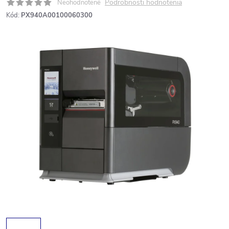
Podrobnosti hodnotenia
Neohodnotené
Kód:
PX940A00100060300