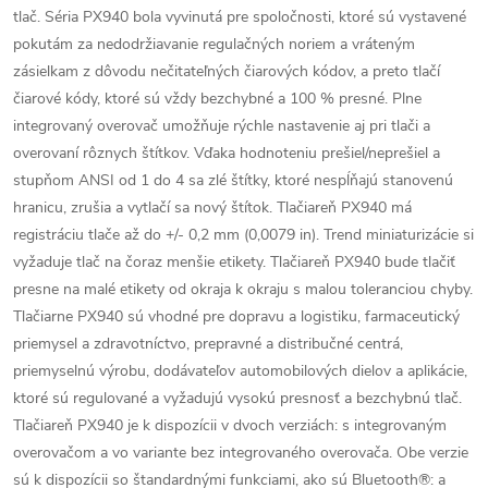
tlač. Séria PX940 bola vyvinutá pre spoločnosti, ktoré sú vystavené
pokutám za nedodržiavanie regulačných noriem a vráteným
zásielkam z dôvodu nečitateľných čiarových kódov, a preto tlačí
čiarové kódy, ktoré sú vždy bezchybné a 100 % presné. Plne
integrovaný overovač umožňuje rýchle nastavenie aj pri tlači a
overovaní rôznych štítkov. Vďaka hodnoteniu prešiel/neprešiel a
stupňom ANSI od 1 do 4 sa zlé štítky, ktoré nespĺňajú stanovenú
hranicu, zrušia a vytlačí sa nový štítok. Tlačiareň PX940 má
registráciu tlače až do +/- 0,2 mm (0,0079 in). Trend miniaturizácie si
vyžaduje tlač na čoraz menšie etikety. Tlačiareň PX940 bude tlačiť
presne na malé etikety od okraja k okraju s malou toleranciou chyby.
Tlačiarne PX940 sú vhodné pre dopravu a logistiku, farmaceutický
priemysel a zdravotníctvo, prepravné a distribučné centrá,
priemyselnú výrobu, dodávateľov automobilových dielov a aplikácie,
ktoré sú regulované a vyžadujú vysokú presnosť a bezchybnú tlač.
Tlačiareň PX940 je k dispozícii v dvoch verziách: s integrovaným
overovačom a vo variante bez integrovaného overovača. Obe verzie
sú k dispozícii so štandardnými funkciami, ako sú Bluetooth®: a