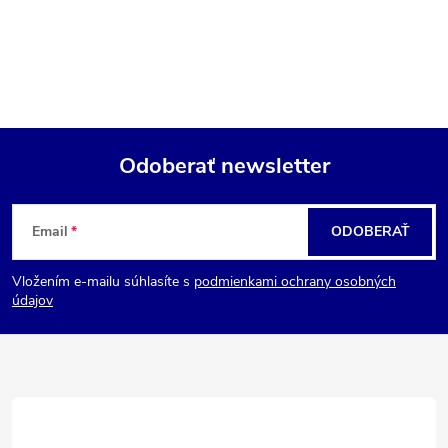
Odoberať newsletter
Z
Email
ODOBERAŤ
á
Vložením e-mailu súhlasíte s
podmienkami ochrany osobných
p
údajov
ä
t