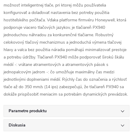
možnosť inteligentnej tlače, pri ktorej môžu používatelia
konfigurovať a dolaďovať nastavenia bez potreby použitia
hostiteľského počítača. Vďaka platforme firmvéru Honeywell, ktorá
podporuje viacero tlačových jazykov, je tlačiareň PX940
jednoduchou náhradou za konkurenčné tlačiarne. Robustný
celokovový tlačový mechanizmus a jednoduchá výmena tlačovej
hlavy a valca bez použitia náradia pomáhajú minimalizovať prestoje
a potrebu údržby. Tlačiareň PX940 môže podporovať širokú škálu
médií -: vrátane atramentových a atramentových pások s
jednopalcovým jadrom -: čo umožňuje maximálny čas medzi
jednotlivými doplneniami médií. Rýchly čas do označenia a rýchlosť
tlače až do 350 mm/s (14 ips) zabezpečujú, že tlačiareň PX940 sa
dokáže prispôsobiť meniacim sa potrebám dynamických prevádzok.
Parametre produktu
Diskusia