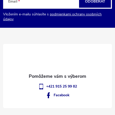
Email
ODOBERAŤ
á
Vložením e-mailu súhlasíte s
podmienkami ochrany osobných
p
údajov
ä
t
i
e
+421 915 25 99 82
Facebook