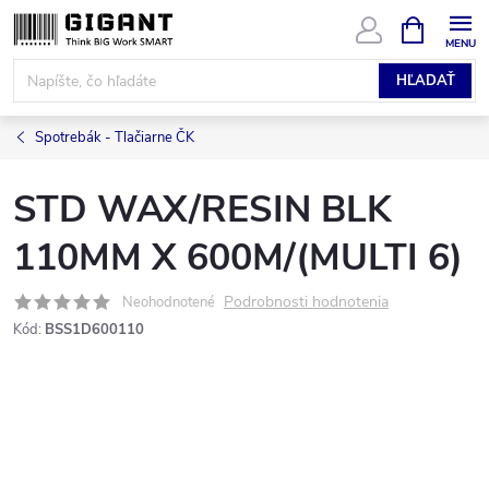
Prejsť
NÁKUPN
KOŠÍK
na
obsah
HĽADAŤ
Spotrebák - Tlačiarne ČK
STD WAX/RESIN BLK
110MM X 600M/(MULTI 6)
Podrobnosti hodnotenia
Neohodnotené
Kód:
BSS1D600110