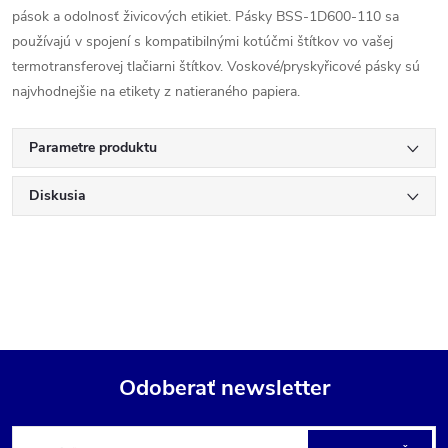
pások a odolnosť živicových etikiet. Pásky BSS-1D600-110 sa
používajú v spojení s kompatibilnými kotúčmi štítkov vo vašej
termotransferovej tlačiarni štítkov. Voskové/pryskyřicové pásky sú
najvhodnejšie na etikety z natieraného papiera.
Parametre produktu
Diskusia
Odoberať newsletter
Z