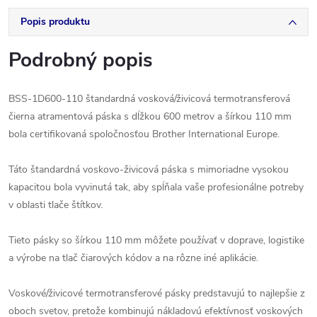
Popis produktu
Podrobný popis
BSS-1D600-110 štandardná vosková/živicová termotransferová
čierna atramentová páska s dĺžkou 600 metrov a šírkou 110 mm
bola certifikovaná spoločnosťou Brother International Europe.
Táto štandardná voskovo-živicová páska s mimoriadne vysokou
kapacitou bola vyvinutá tak, aby spĺňala vaše profesionálne potreby
v oblasti tlače štítkov.
Tieto pásky so šírkou 110 mm môžete používať v doprave, logistike
a výrobe na tlač čiarových kódov a na rôzne iné aplikácie.
Voskové/živicové termotransferové pásky predstavujú to najlepšie z
oboch svetov, pretože kombinujú nákladovú efektívnosť voskových