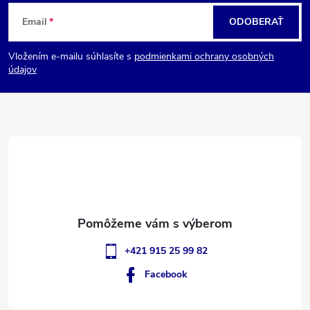
Z
Email
ODOBERAŤ
á
Vložením e-mailu súhlasíte s
podmienkami ochrany osobných
p
údajov
ä
t
i
e
+421 915 25 99 82
Facebook