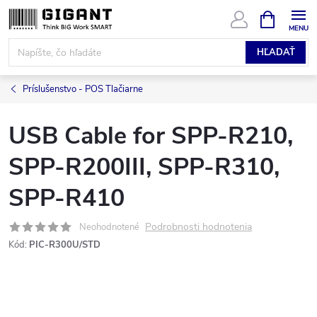
Prejsť
NÁKUPN
KOŠÍK
na
obsah
HĽADAŤ
Príslušenstvo - POS Tlačiarne
USB Cable for SPP-R210,
SPP-R200III, SPP-R310,
SPP-R410
Podrobnosti hodnotenia
Neohodnotené
Kód:
PIC-R300U/STD