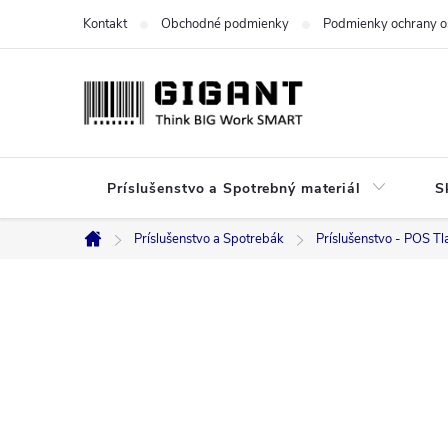
Prejsť
Kontakt
Obchodné podmienky
Podmienky ochrany o
na
obsah
Príslušenstvo a Spotrebný materiál
S
Príslušenstvo a Spotrebák
Príslušenstvo - POS Tl
Domov