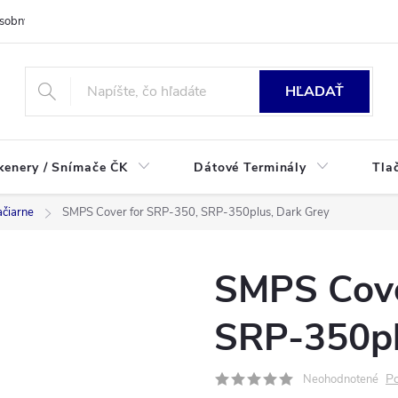
sobných údajov
HĽADAŤ
kenery / Snímače ČK
Dátové Terminály
Tla
ačiarne
SMPS Cover for SRP-350, SRP-350plus, Dark Grey
SMPS Cove
SRP-350pl
Po
Neohodnotené