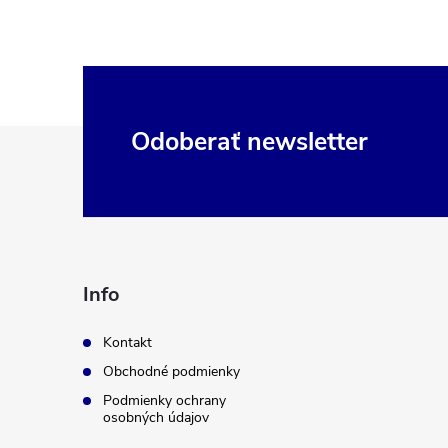
Z
Odoberať newsletter
á
p
ä
Info
t
Kontakt
Obchodné podmienky
i
Podmienky ochrany
osobných údajov