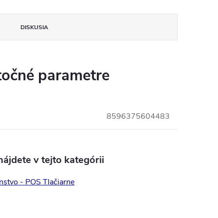
DISKUSIA
očné parametre
8596375604483
ájdete v tejto kategórii
nstvo - POS Tlačiarne