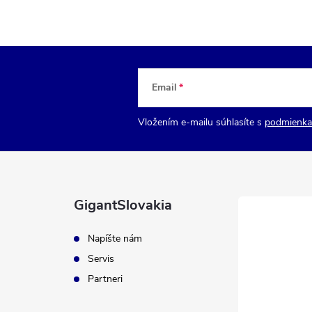
Email
Vložením e-mailu súhlasíte s
podmienka
GigantSlovakia
Napíšte nám
Servis
Partneri