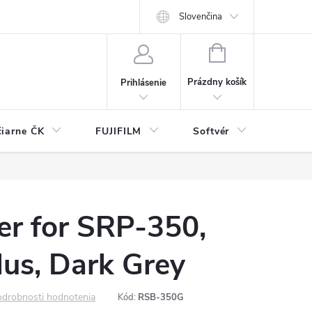
Slovenčina
NÁKUPNÝ
KOŠÍK
Prázdny košík
Prihlásenie
čiarne ČK
FUJIFILM
Softvér
Prísl
r for SRP-350,
us, Dark Grey
drobnosti hodnotenia
Kód:
RSB-350G