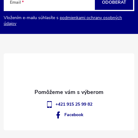
Email
ODOBERAŤ
á
Vložením e-mailu súhlasíte s
podmienkami ochrany osobných
p
údajov
ä
t
i
e
+421 915 25 99 82
Facebook