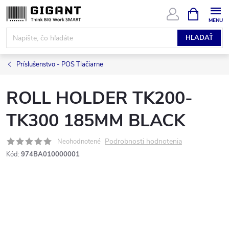
Prejsť
NÁKUPN
KOŠÍK
na
obsah
HĽADAŤ
Príslušenstvo - POS Tlačiarne
ROLL HOLDER TK200-
TK300 185MM BLACK
Podrobnosti hodnotenia
Neohodnotené
Kód:
974BA010000001