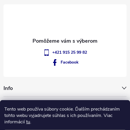
t
i
e
+421 915 25 99 82
Facebook
Info
GigantSlovakia
Tento web používa súbory cookie. Ďalším prechádzaním
tohto webu vyjadrujete súhlas s ich používaním. Viac
informácií
tu
.
ApplePay
GooglePay
MasterCard
Visa