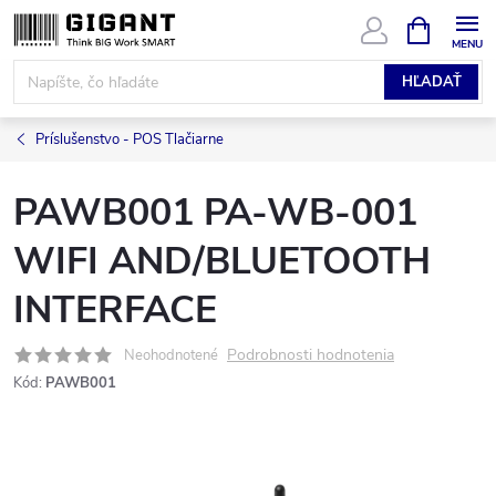
Prejsť
NÁKUPN
KOŠÍK
na
obsah
HĽADAŤ
Príslušenstvo - POS Tlačiarne
PAWB001 PA-WB-001
WIFI AND/BLUETOOTH
INTERFACE
Podrobnosti hodnotenia
Neohodnotené
Kód:
PAWB001