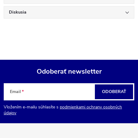
Diskusia
Odoberať newsletter
Z
Email
ODOBERAŤ
á
Vložením e-mailu súhlasíte s
podmienkami ochrany osobných
p
údajov
ä