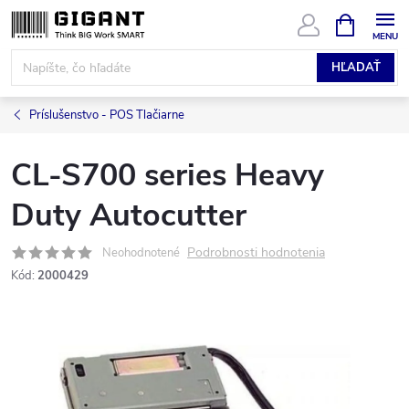
Prejsť
NÁKUPN
KOŠÍK
na
obsah
HĽADAŤ
Príslušenstvo - POS Tlačiarne
CL-S700 series Heavy
Duty Autocutter
Podrobnosti hodnotenia
Neohodnotené
Kód:
2000429