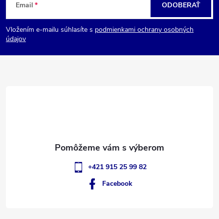
Email
ODOBERAŤ
á
Vložením e-mailu súhlasíte s
podmienkami ochrany osobných
p
údajov
ä
t
i
e
+421 915 25 99 82
Facebook