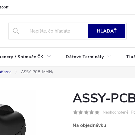
sobných údajov
HĽADAŤ
kenery / Snímače ČK
Dátové Terminály
Tla
ačiarne
ASSY-PCB-MAIN/
ASSY-PCB
Po
Neohodnotené
Na objednávku