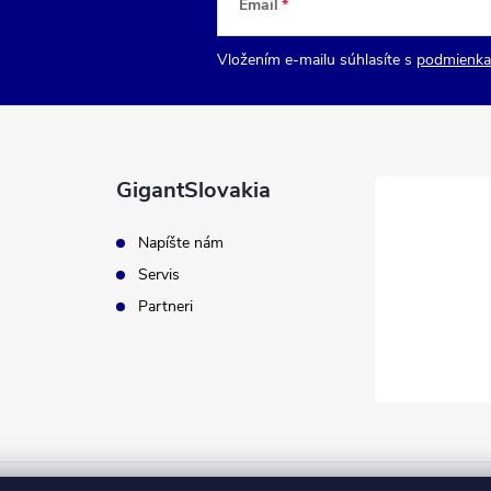
Email
Vložením e-mailu súhlasíte s
podmienka
GigantSlovakia
Napíšte nám
Servis
Partneri