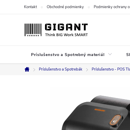
Prejsť
Kontakt
Obchodné podmienky
Podmienky ochrany o
na
obsah
Príslušenstvo a Spotrebný materiál
S
Príslušenstvo a Spotrebák
Príslušenstvo - POS Tl
Domov