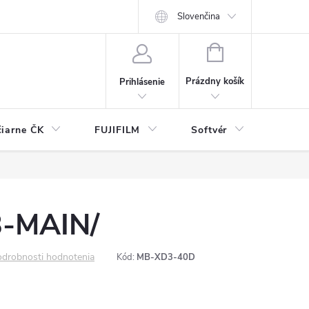
Slovenčina
NÁKUPNÝ
KOŠÍK
Prázdny košík
Prihlásenie
čiarne ČK
FUJIFILM
Softvér
Prísl
-MAIN/
drobnosti hodnotenia
Kód:
MB-XD3-40D