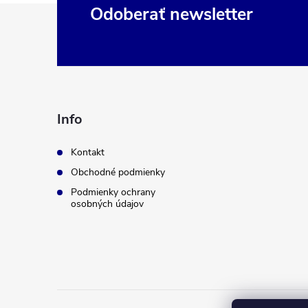
Z
Odoberať newsletter
á
p
ä
Info
t
Kontakt
Obchodné podmienky
i
Podmienky ochrany
osobných údajov
e