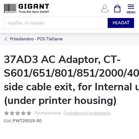
Prejsť
NÁKUPN
KOŠÍK
na
obsah
HĽADAŤ
Príslušenstvo - POS Tlačiarne
37AD3 AC Adaptor, CT-
S601/651/801/851/2000/40
side cable exit, for Internal 
(under printer housing)
Podrobnosti hodnotenia
Neohodnotené
Kód:
PWT20019-00