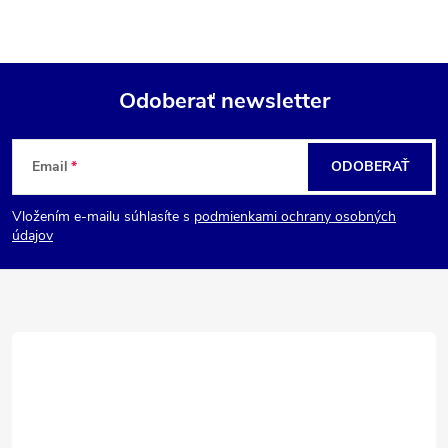
Odoberať newsletter
Z
Email
ODOBERAŤ
á
Vložením e-mailu súhlasíte s
podmienkami ochrany osobných
p
údajov
ä
t
i
e