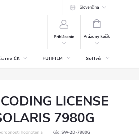
Slovenčina
NÁKUPNÝ
KOŠÍK
Prázdny košík
Prihlásenie
čiarne ČK
FUJIFILM
Softvér
Prísl
CODING LICENSE
SOLARIS 7980G
drobnosti hodnotenia
Kód:
SW-2D-7980G