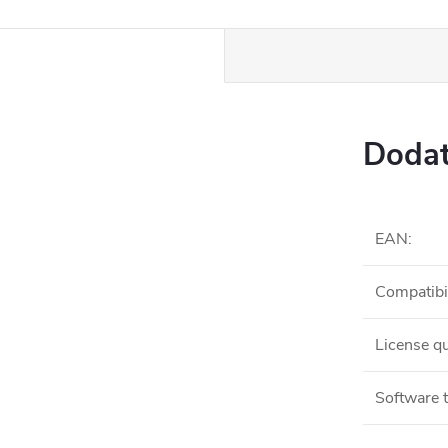
Dodat
EAN
:
Compatibil
License qu
Software 