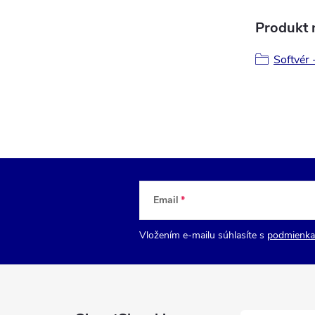
Produkt n
Softvér 
Email
Vložením e-mailu súhlasíte s
podmienka