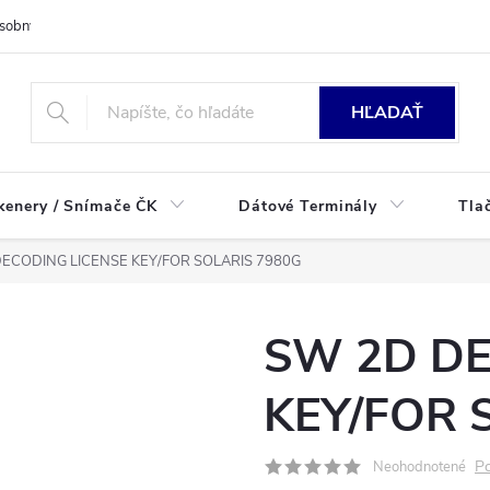
sobných údajov
HĽADAŤ
kenery / Snímače ČK
Dátové Terminály
Tla
ECODING LICENSE KEY/FOR SOLARIS 7980G
SW 2D DE
KEY/FOR 
Po
Neohodnotené