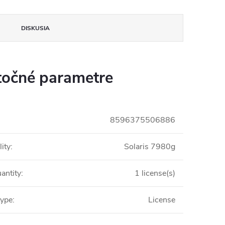
DISKUSIA
očné parametre
8596375506886
ity
:
Solaris 7980g
antity
:
1 license(s)
type
:
License