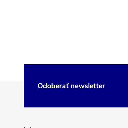
Z
Odoberať newsletter
á
p