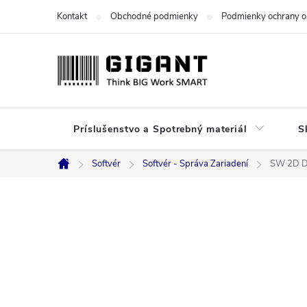
Prejsť
Kontakt
Obchodné podmienky
Podmienky ochrany o
na
obsah
Príslušenstvo a Spotrebný materiál
S
Softvér
Softvér - Správa Zariadení
SW 2D D
Domov