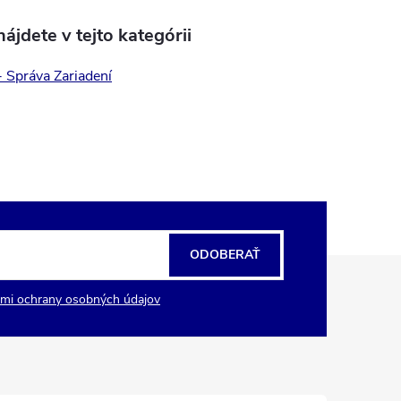
ájdete v tejto kategórii
- Správa Zariadení
ODOBERAŤ
mi ochrany osobných údajov