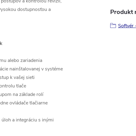
postupov a kontrolou revízií,
 vysokou dostupnosťou a
Produkt n
Softvér 
ek
mu alebo zariadenia
ikácie nainštalovanej v systéme
tup k vašej sieti
ntrolu tlače
upom na základe rolí
adne ovládače tlačiarne
úloh a integráciu s inými