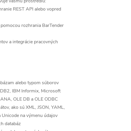
ovuje vášmu prostrediu:
zhranie REST API alebo vopred
ií pomocou rozhrania BarTender
ntov a integrácie pracovných
tabázam alebo typom súborov
 DB2, IBM Informix, Microsoft
 HANA, OLE DB a OLE ODBC
mátov, ako sú XML, JSON, YAML,
 a Unicode na výmenu údajov
ch databáz