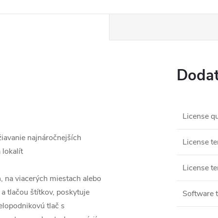
Dodat
License qu
iavanie najnáročnejších
License t
lokalít
License te
, na viacerých miestach alebo
 tlačou štítkov, poskytuje
Software 
elopodnikovú tlač s