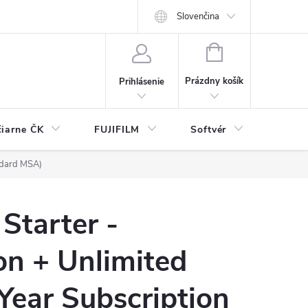
Slovenčina
NÁKUPNÝ
KOŠÍK
Prázdny košík
Prihlásenie
čiarne ČK
FUJIFILM
Softvér
Prísl
andard MSA)
Starter -
on + Unlimited
 Year Subscription