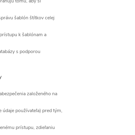
raňujú tomu, aby si
správu šablón štítkov celej
 prístupu k šablónam a
 databázy s podporou
y
abezpečenia založeného na
e údaje používateľa) pred tým,
enému prístupu, zdieľaniu