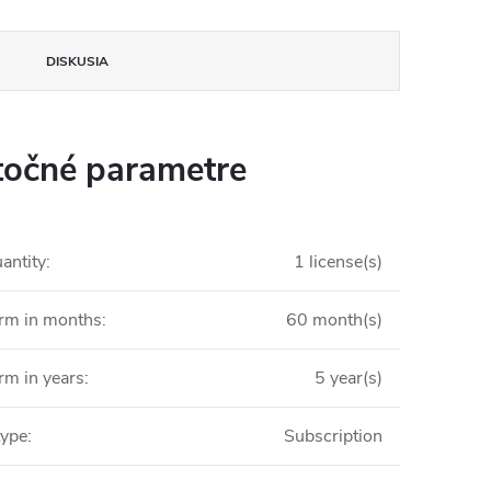
DISKUSIA
očné parametre
antity
:
1 license(s)
erm in months
:
60 month(s)
rm in years
:
5 year(s)
type
:
Subscription