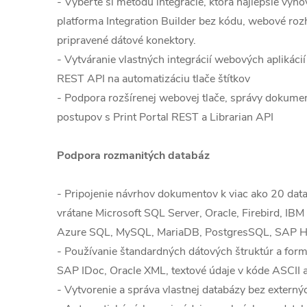
- Vyberte si metódu integrácie, ktorá najlepšie vyh
platforma Integration Builder bez kódu, webové ro
pripravené dátové konektory.
- Vytváranie vlastných integrácií webových aplikác
REST API na automatizáciu tlače štítkov
- Podpora rozšírenej webovej tlače, správy dokume
postupov s Print Portal REST a Librarian API
Podpora rozmanitých databáz
- Pripojenie návrhov dokumentov k viac ako 20 da
vrátane Microsoft SQL Server, Oracle, Firebird, IBM
Azure SQL, MySQL, MariaDB, PostgresSQL, SAP
- Používanie štandardných dátových štruktúr a for
SAP IDoc, Oracle XML, textové údaje v kóde ASCII
- Vytvorenie a správa vlastnej databázy bez externý