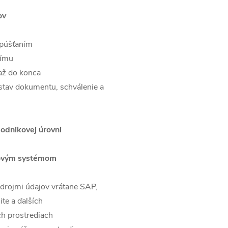
ov
 púšťaním
tímu
 až do konca
stav dokumentu, schválenie a
podnikovej úrovni
kovým systémom
zdrojmi údajov vrátane SAP,
ite a ďalších
ch prostrediach