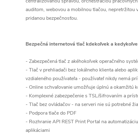
centralizovanou správou, orchestráciou pracovných 
auditom, webovou a mobilnou tlačou, nepretržitou
pridanou bezpečnosťou.
Bezpečná internetová tlač kdekoľvek a kedykoľv
- Zabezpečená tlač z akéhokoľvek operačného systé
- Tlač v prehliadači bez lokálneho klienta alebo apl
vzdialeného používateľa - používateľ nikdy nemá prís
- Online schvaľovanie umožňuje úplnú a okamžitú ko
- Komplexné zabezpečenie s TSL/šifrovaním a príst
- Tlač bez ovládačov - na serveri nie sú potrebné ži
- Podpora tlače do PDF
- Rozhranie API REST Print Portal na automatizáciu 
aplikáciami