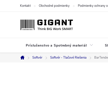
Prejsť
Kontakt
Obchodné podmienky
Podmienky ochrany o
na
obsah
Príslušenstvo a Spotrebný materiál
S
Softvér
Softvér - Tlačové Riešenia
BarTender
Domov