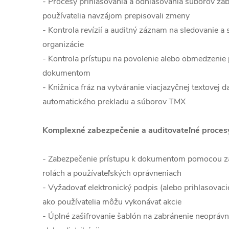
- Procesy prihlasovania a odhlasovania súborov zab
používatelia navzájom prepisovali zmeny
- Kontrola revízií a auditný záznam na sledovanie a 
organizácie
- Kontrola prístupu na povolenie alebo obmedzenie
dokumentom
- Knižnica fráz na vytváranie viacjazyčnej textovej
automatického prekladu a súborov TMX
Komplexné zabezpečenie a auditovateľné proces
- Zabezpečenie prístupu k dokumentom pomocou z
rolách a používateľských oprávneniach
- Vyžadovať elektronický podpis (alebo prihlasovaci
ako používatelia môžu vykonávať akcie
- Úplné zašifrovanie šablón na zabránenie neoprávn