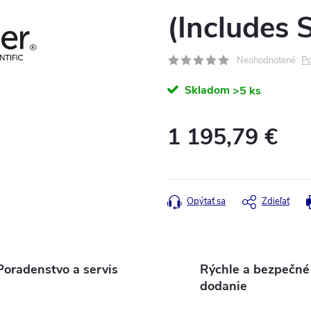
(Includes
Po
Neohodnotené
Skladom
>5 ks
1 195,79 €
Jednotková
cena:
Opýtať sa
Zdieľať
Poradenstvo a servis
Rýchle a bezpečné
dodanie