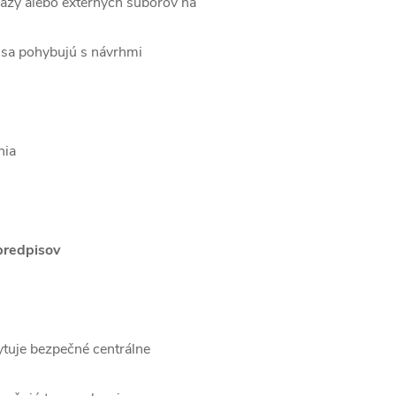
bázy alebo externých súborov na
é sa pohybujú s návrhmi
nia
 predpisov
tuje bezpečné centrálne