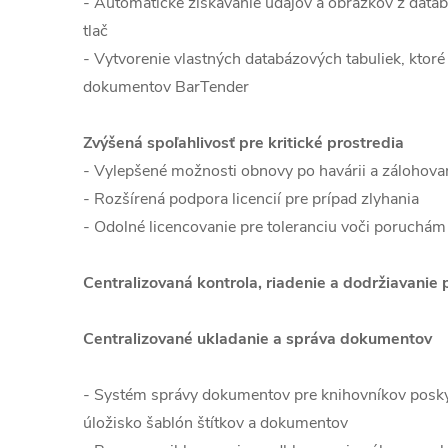
- Automatické získavanie údajov a obrázkov z data
tlač
- Vytvorenie vlastných databázových tabuliek, ktor
dokumentov BarTender
Zvýšená spoľahlivosť pre kritické prostredia
- Vylepšené možnosti obnovy po havárii a zálohova
- Rozšírená podpora licencií pre prípad zlyhania
- Odolné licencovanie pre toleranciu voči poruchám
Centralizovaná kontrola, riadenie a dodržiavanie
Centralizované ukladanie a správa dokumentov
- Systém správy dokumentov pre knihovníkov posky
úložisko šablón štítkov a dokumentov