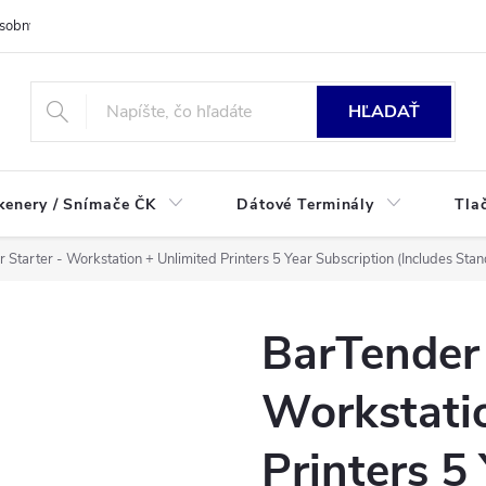
sobných údajov
HĽADAŤ
kenery / Snímače ČK
Dátové Terminály
Tla
 Starter - Workstation + Unlimited Printers 5 Year Subscription (Includes St
BarTender 
Workstati
Printers 5