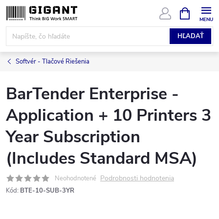
Prejsť
NÁKUPN
KOŠÍK
na
obsah
HĽADAŤ
Softvér - Tlačové Riešenia
BarTender Enterprise -
Application + 10 Printers 3
Year Subscription
(Includes Standard MSA)
Podrobnosti hodnotenia
Neohodnotené
Kód:
BTE-10-SUB-3YR