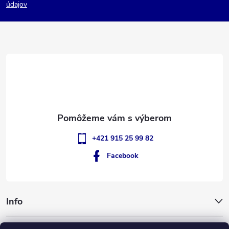
p
údajov
ä
t
i
e
+421 915 25 99 82
Facebook
Info