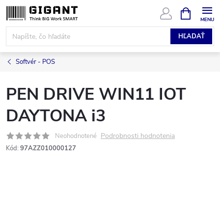
Prejsť
NÁKUPN
KOŠÍK
na
obsah
HĽADAŤ
Softvér - POS
PEN DRIVE WIN11 IOT
DAYTONA i3
Podrobnosti hodnotenia
Neohodnotené
Kód:
97AZZ010000127