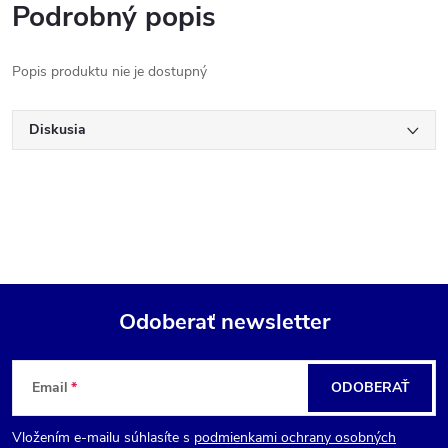
Podrobný popis
Popis produktu nie je dostupný
Diskusia
Odoberať newsletter
Z
Email
ODOBERAŤ
á
Vložením e-mailu súhlasíte s
podmienkami ochrany osobných