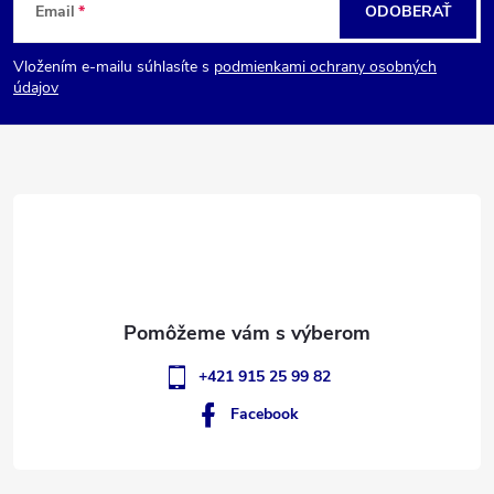
Email
ODOBERAŤ
á
Vložením e-mailu súhlasíte s
podmienkami ochrany osobných
p
údajov
ä
t
i
e
+421 915 25 99 82
Facebook