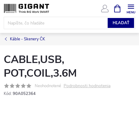
Prejsť
NÁKUPN
KOŠÍK
na
obsah
HĽADAŤ
Káble - Skenery ČK
CABLE,USB,
POT,COIL,3.6M
Podrobnosti hodnotenia
Neohodnotené
Kód:
90A052364