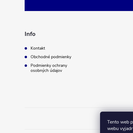
á
p
ä
Info
t
Kontakt
Obchodné podmienky
i
Podmienky ochrany
osobných údajov
e
Tento web p
webu vyjadru