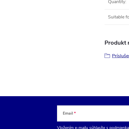
Quantity
:
Suitable f
Produkt n
Prísluš
Email
Vložením e-mailu súhlasíte s
podmienka