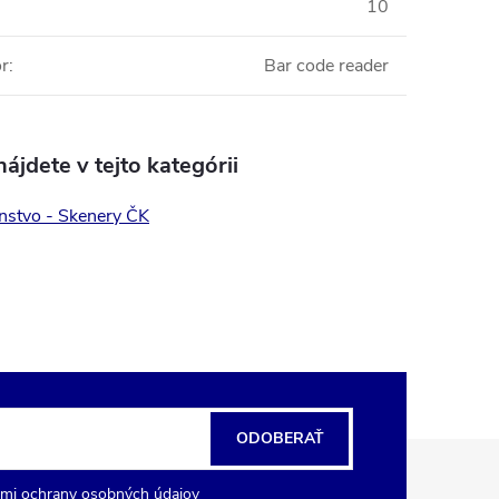
10
or
:
Bar code reader
ájdete v tejto kategórii
enstvo - Skenery ČK
ODOBERAŤ
mi ochrany osobných údajov