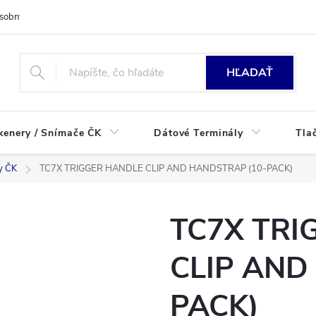
sobných údajov
HĽADAŤ
kenery / Snímače ČK
Dátové Terminály
Tla
y ČK
TC7X TRIGGER HANDLE CLIP AND HANDSTRAP (10-PACK)
TC7X TRI
CLIP AND
PACK)