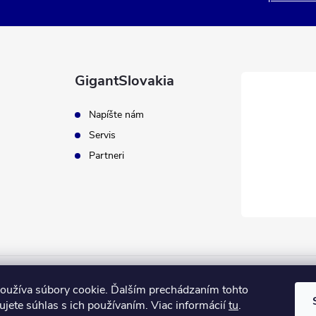
GigantSlovakia
Napíšte nám
Servis
Partneri
ApplePay
GooglePay
MasterCard
Visa
oužíva súbory cookie. Ďalším prechádzaním tohto
jete súhlas s ich používaním. Viac informácií
tu
.