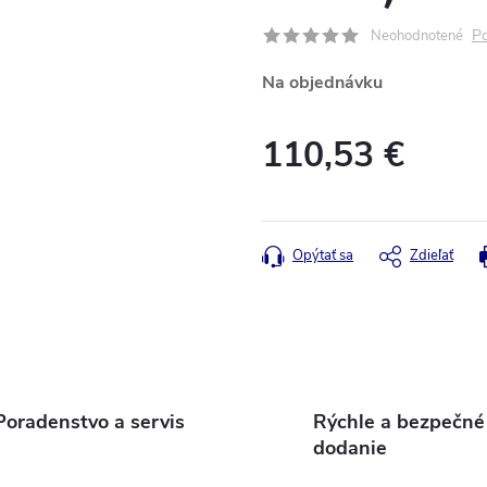
Po
Neohodnotené
Na objednávku
110,53 €
Jednotková
cena:
Opýtať sa
Zdieľať
Poradenstvo a servis
Rýchle a bezpečné
dodanie