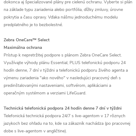
dokonca aj špecializované plány pre cielenú ochranu. Vyberte si plán
na základe typu zariadenia alebo portfólia, dĺžky zmluvy, úrovne
pokrytia a času opravy. Vďaka nášmu jednoduchému modelu
predplatného je to bezbolestné.
Zebra OneCare™ Select
Maximálna ochrana
Prístup k nepretržitej podpore s plánom Zebra OneCare Select.
Využívajte výhody plánu Essential, PLUS telefonickú podporu 24
hodín denne, 7 dní v týždni a telefonickú podporu živého agenta a
výmenu zariadenia "ako nového" v nasledujúci pracovný deň s
predinštalovanými nastaveniami, softvérom, aplikáciami a
operačným systémom a verziami LifeGuard.
Technická telefonická podpora 24 hodín denne 7 dní v týždni
Telefonická technická podpora 24/7 s live-agentom v 17 rôznych
jazykoch bez ohľadu na to, kde sa zákazník nachádza (po pracovnej
dobe s live-agentom v angličtine).