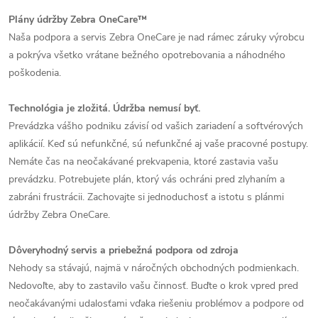
Plány údržby Zebra OneCare™
Naša podpora a servis Zebra OneCare je nad rámec záruky výrobcu
a pokrýva všetko vrátane bežného opotrebovania a náhodného
poškodenia.
Technológia je zložitá. Údržba nemusí byť.
Prevádzka vášho podniku závisí od vašich zariadení a softvérových
aplikácií. Keď sú nefunkčné, sú nefunkčné aj vaše pracovné postupy.
Nemáte čas na neočakávané prekvapenia, ktoré zastavia vašu
prevádzku. Potrebujete plán, ktorý vás ochráni pred zlyhaním a
zabráni frustrácii. Zachovajte si jednoduchosť a istotu s plánmi
údržby Zebra OneCare.
Dôveryhodný servis a priebežná podpora od zdroja
Nehody sa stávajú, najmä v náročných obchodných podmienkach.
Nedovoľte, aby to zastavilo vašu činnosť. Buďte o krok vpred pred
neočakávanými udalosťami vďaka riešeniu problémov a podpore od