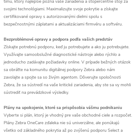
tímu, ktorý najlepšie pozná vaše zariadenia a stopercentne stojí za
svojimi technológiami. Maximalizujte svoje pokrytie a získajte
certifikované opravy s autorizovanými dielmi spolu s
bezpečnostnými záplatami a aktualizáciami firmvéru a softvéru.
Bezproblémové opravy a podpora podľa vašich predstáv
Získajte potrebnú podporu, keď ju potrebujete a ako ju potrebujete.
Využívajte samoobslužné diagnostické nástroje alebo rýchlo a
jednoducho zadávajte požiadavky online. V prípade bežných otázok
sa obráťte na komunitu digitálnej podpory Zebra alebo nám
zavolajte a spojte sa so živým agentom. Dôverujte spoločnosti
Zebra, že sa sústredí na vaše kritické zariadenia, aby ste sa vy mohli
sústrediť na prevádzkové výsledky.
Plány na upokojenie, ktoré sa prispôsobia vášmu podnikaniu
Vyberte si plán, ktorý je vhodný pre vaše obchodné ciele a rozpočet.
Plány Zebra OneCare zďaleka nie sú univerzálne, ale ponúkajú
všetko od základného pokrytia až po zvýšenú podporu Select a