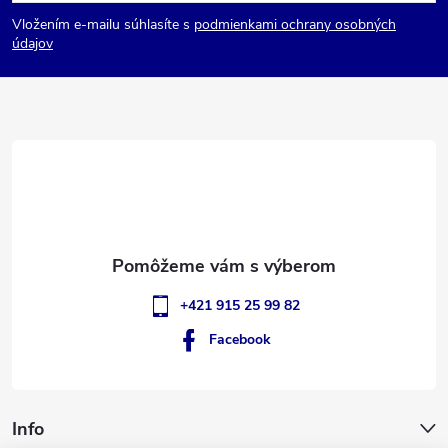
á
Vložením e-mailu súhlasíte s
podmienkami ochrany osobných
p
údajov
ä
t
i
e
+421 915 25 99 82
Facebook
Info