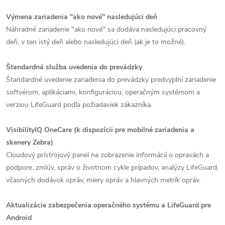
Výmena zariadenia "ako nové" nasledujúci deň
Náhradné zariadenie "ako nové" sa dodáva nasledujúci pracovný
deň, v ten istý deň alebo nasledujúci deň (ak je to možné).
Štandardná služba uvedenia do prevádzky
Štandardné uvedenie zariadenia do prevádzky predvyplní zariadenie
softvérom, aplikáciami, konfiguráciou, operačným systémom a
verziou LifeGuard podľa požiadaviek zákazníka.
VisibilityIQ OneCare (k dispozícii pre mobilné zariadenia a
skenery Zebra)
Cloudový prístrojový panel na zobrazenie informácií o opravách a
podpore, zmlúv, správ o životnom cykle prípadov, analýzy LifeGuard,
včasných dodávok opráv, miery opráv a hlavných metrík opráv.
Aktualizácie zabezpečenia operačného systému a LifeGuard pre
Android