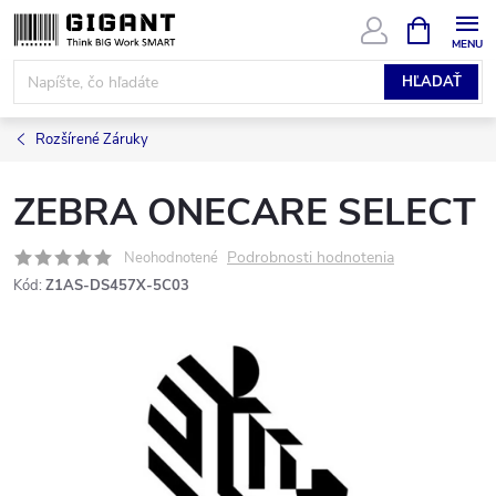
Prejsť
NÁKUPN
KOŠÍK
na
obsah
HĽADAŤ
Rozšírené Záruky
ZEBRA ONECARE SELECT
Podrobnosti hodnotenia
Neohodnotené
Kód:
Z1AS-DS457X-5C03