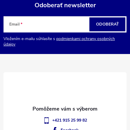
Odoberať newsletter
Z
Email
ODOBERAŤ
á
Vložením e-mailu súhlasíte s
podmienkami ochrany osobných
p
údajov
ä
t
i
e
+421 915 25 99 82