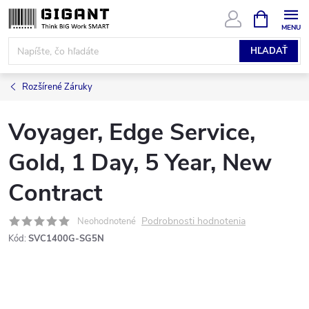
Prejsť
NÁKUPN
KOŠÍK
na
obsah
HĽADAŤ
Rozšírené Záruky
Voyager, Edge Service,
Gold, 1 Day, 5 Year, New
Contract
Podrobnosti hodnotenia
Neohodnotené
Kód:
SVC1400G-SG5N