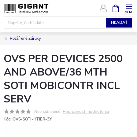
Prejsť
NÁKUPN
KOŠÍK
na
obsah
HĽADAŤ
Rozšírené Záruky
OVS PER DEVICES 2500
AND ABOVE/36 MTH
SOTI MOBICONTR INCL
SERV
Podrobnosti hodnotenia
Neohodnotené
Kód:
OVS-SOTI-HTIER-3Y