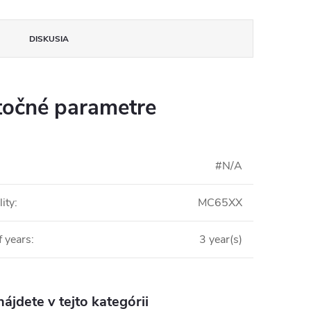
DISKUSIA
očné parametre
#N/A
ity
:
MC65XX
 years
:
3 year(s)
ájdete v tejto kategórii