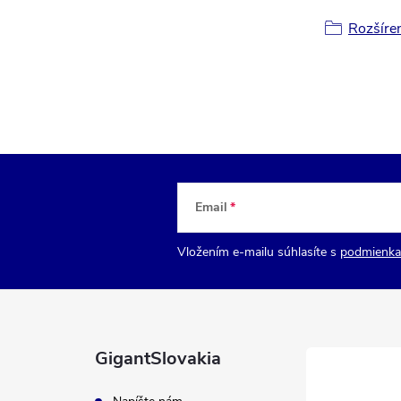
Rozšíre
Email
Vložením e-mailu súhlasíte s
podmienka
GigantSlovakia