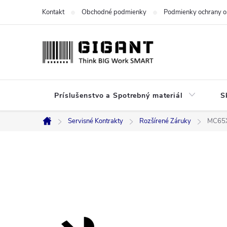
Prejsť
Kontakt
Obchodné podmienky
Podmienky ochrany o
na
obsah
Príslušenstvo a Spotrebný materiál
S
Servisné Kontrakty
Rozšírené Záruky
MC65X
Domov