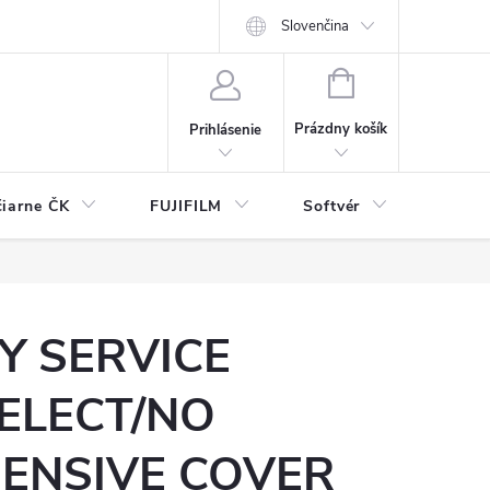
Slovenčina
NÁKUPNÝ
KOŠÍK
Prázdny košík
Prihlásenie
čiarne ČK
FUJIFILM
Softvér
Prísl
Y SERVICE
ELECT/NO
ENSIVE COVER