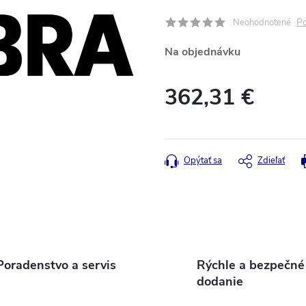
Po
Neohodnotené
Na objednávku
362,31 €
Jednotková
cena:
Opýtať sa
Zdieľať
Poradenstvo a servis
Rýchle a bezpečné
dodanie