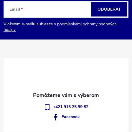
Z
Email
ODOBERAŤ
á
Vložením e-mailu súhlasíte s
podmienkami ochrany osobných
p
údajov
ä
t
i
e
+421 915 25 99 82
Facebook