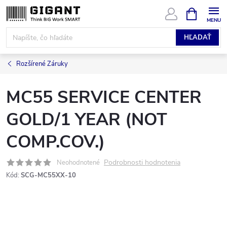
Prejsť
NÁKUPN
KOŠÍK
na
obsah
HĽADAŤ
Rozšírené Záruky
MC55 SERVICE CENTER
GOLD/1 YEAR (NOT
COMP.COV.)
Podrobnosti hodnotenia
Neohodnotené
Kód:
SCG-MC55XX-10