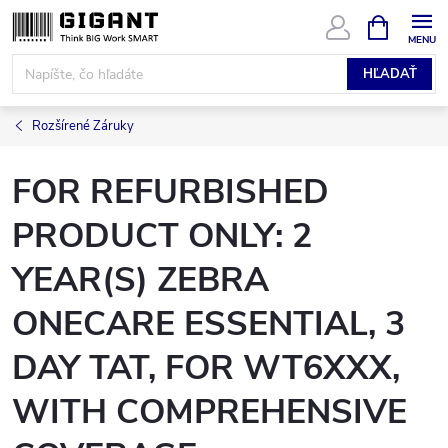
Prejsť
NÁKUPN
KOŠÍK
na
obsah
HĽADAŤ
Rozšírené Záruky
FOR REFURBISHED
PRODUCT ONLY: 2
YEAR(S) ZEBRA
ONECARE ESSENTIAL, 3
DAY TAT, FOR WT6XXX,
WITH COMPREHENSIVE