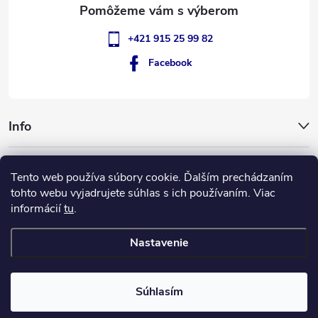
e
+421 915 25 99 82
Facebook
Info
GigantSlovakia
Tento web používa súbory cookie. Ďalším prechádzaním
tohto webu vyjadrujete súhlas s ich používaním. Viac
informácií
tu
.
ApplePay
GooglePay
MasterCard
Visa
Nastavenie
Copyright 2026
GIGANT Slovakia
. Všetky práva vyhradené.
Súhlasím
Vytvoril Shoptet