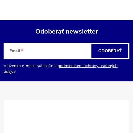
Odoberať newsletter
Z
Email
ODOBERAŤ
á
Vložením e-mailu súhlasíte s
podmienkami ochrany osobných
p
údajov
ä
t
i