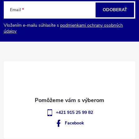
Z
Email
ODOBERAŤ
á
Vložením e-mailu súhlasíte s
podmienkami ochrany osobných
p
údajov
ä
t
i
e
+421 915 25 99 82
Facebook