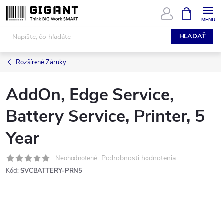
Prejsť
NÁKUPN
KOŠÍK
na
obsah
HĽADAŤ
Rozšírené Záruky
AddOn, Edge Service,
Battery Service, Printer, 5
Year
Podrobnosti hodnotenia
Neohodnotené
Kód:
SVCBATTERY-PRN5