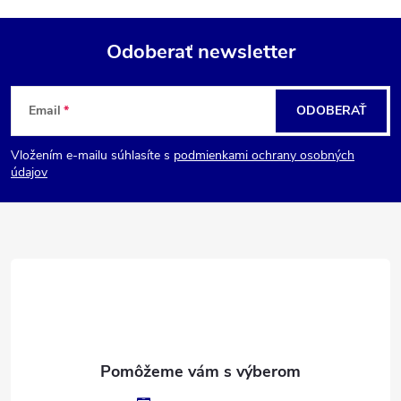
Odoberať newsletter
Z
Email
ODOBERAŤ
á
Vložením e-mailu súhlasíte s
podmienkami ochrany osobných
p
údajov
ä
t
i
e