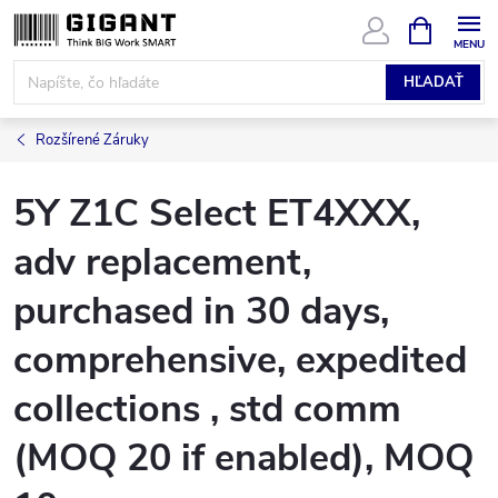
Prejsť
NÁKUPN
KOŠÍK
na
obsah
HĽADAŤ
Rozšírené Záruky
5Y Z1C Select ET4XXX,
adv replacement,
purchased in 30 days,
comprehensive, expedited
collections , std comm
(MOQ 20 if enabled), MOQ