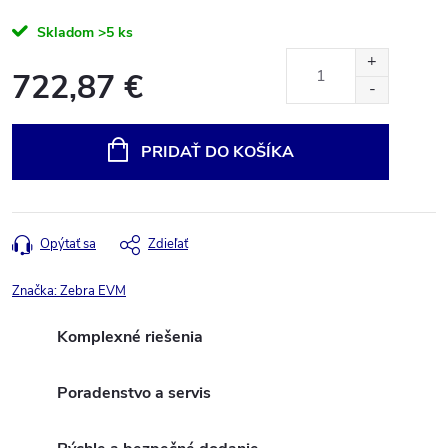
Skladom
>5 ks
722,87 €
Jednotková
cena:
PRIDAŤ DO KOŠÍKA
Opýtať sa
Zdieľať
Značka:
Zebra EVM
Komplexné riešenia
Poradenstvo a servis