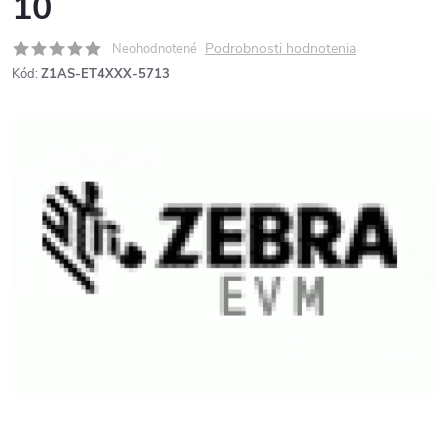
10
Podrobnosti hodnotenia
Neohodnotené
Kód:
Z1AS-ET4XXX-5713