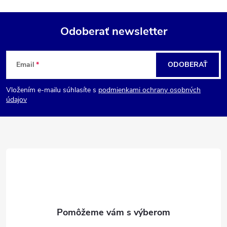
Odoberať newsletter
Z
Email
ODOBERAŤ
á
Vložením e-mailu súhlasíte s
podmienkami ochrany osobných
p
údajov
ä
t
i
e