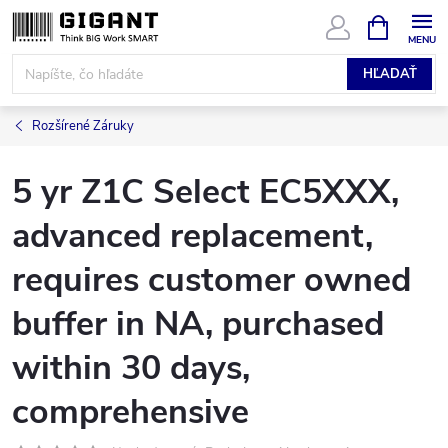
Prejsť
NÁKUPN
KOŠÍK
na
obsah
HĽADAŤ
Rozšírené Záruky
5 yr Z1C Select EC5XXX,
advanced replacement,
requires customer owned
buffer in NA, purchased
within 30 days,
comprehensive