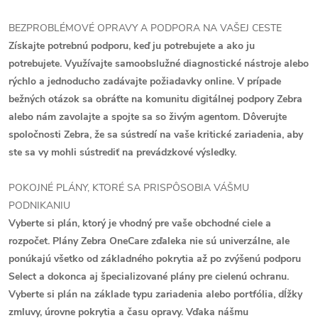
BEZPROBLÉMOVÉ OPRAVY A PODPORA NA VAŠEJ CESTE
Získajte potrebnú podporu, keď ju potrebujete a ako ju
potrebujete. Využívajte samoobslužné diagnostické nástroje alebo
rýchlo a jednoducho zadávajte požiadavky online. V prípade
bežných otázok sa obráťte na komunitu digitálnej podpory Zebra
alebo nám zavolajte a spojte sa so živým agentom. Dôverujte
spoločnosti Zebra, že sa sústredí na vaše kritické zariadenia, aby
ste sa vy mohli sústrediť na prevádzkové výsledky.
POKOJNÉ PLÁNY, KTORÉ SA PRISPÔSOBIA VÁŠMU
PODNIKANIU
Vyberte si plán, ktorý je vhodný pre vaše obchodné ciele a
rozpočet. Plány Zebra OneCare zďaleka nie sú univerzálne, ale
ponúkajú všetko od základného pokrytia až po zvýšenú podporu
Select a dokonca aj špecializované plány pre cielenú ochranu.
Vyberte si plán na základe typu zariadenia alebo portfólia, dĺžky
zmluvy, úrovne pokrytia a času opravy. Vďaka nášmu