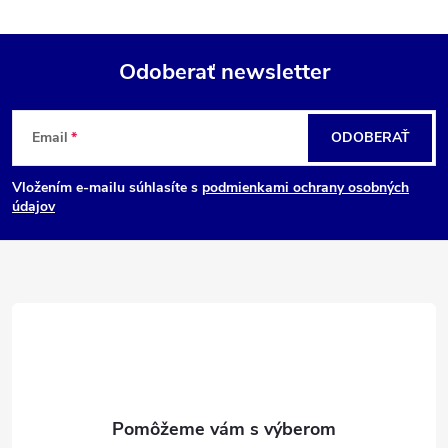
Odoberať newsletter
Z
Email
ODOBERAŤ
á
Vložením e-mailu súhlasíte s
podmienkami ochrany osobných
p
údajov
ä
t
i
e