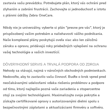
zastavia vašu prevádzku. Potrebujete plán, ktorý vás ochráni pred
zlyhaním a zabráni frustrácii. Zachovajte si jednoduchosť a istotu
s plánmi údržby Zebra OneCare.
Nikdy nie je univerzálny, vyberte si plán "presne pre vás", ktorý je
prispôsobený vašim potrebám a naliehavosti vášho podnikania.
Naše komplexné plány poskytujú oveľa viac ako len záložnú
záruku a opravu, pridávajú roky priebežných vylepšení na ochranu
vašej technológie a vašich investícií.
DÔVERYHODNÝ SERVIS A TRVALÁ PODPORA OD ZDROJA
Nehody sa stávajú, najmä v náročných obchodných podmienkach.
Nedovoľte, aby to zastavilo vašu činnosť. Buďte o krok vpred pred
neočakávanými udalosťami vďaka riešeniu problémov a podpore
od tímu, ktorý najlepšie pozná vaše zariadenia a stopercentne
stojí za svojimi technológiami. Maximalizujte svoje pokrytie a
získajte certifikované opravy s autorizovanými dielmi spolu s
bezpečnostnými záplatami a aktualizáciami firmvéru a softvéru.