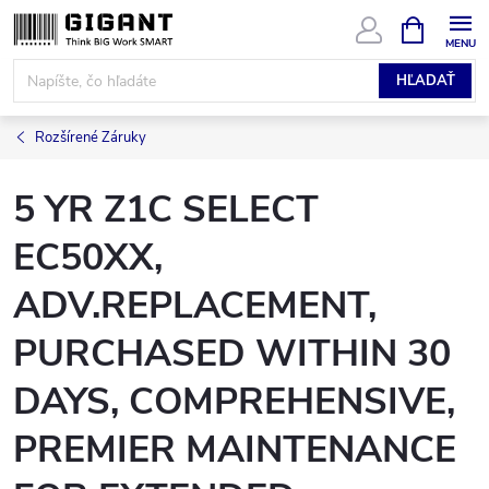
Prejsť
NÁKUPN
KOŠÍK
na
obsah
HĽADAŤ
Rozšírené Záruky
5 YR Z1C SELECT
EC50XX,
ADV.REPLACEMENT,
PURCHASED WITHIN 30
DAYS, COMPREHENSIVE,
PREMIER MAINTENANCE