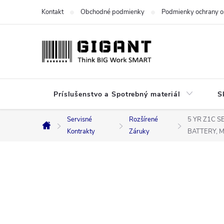
Prejsť
Kontakt
Obchodné podmienky
Podmienky ochrany o
na
obsah
Príslušenstvo a Spotrebný materiál
S
Servisné
Rozšírené
5 YR Z1C 
Domov
Kontrakty
Záruky
BATTERY, M