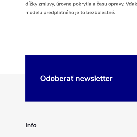
dĺžky zmluvy, úrovne pokrytia a času opravy. V
modelu predplatného je to bezbolestné.
Z
Odoberať newsletter
á
p
ä
Info