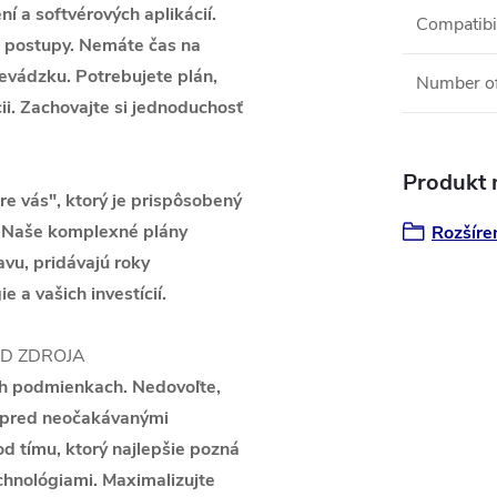
í a softvérových aplikácií.
Compatibil
é postupy. Nemáte čas na
evádzku. Potrebujete plán,
Number of
ii. Zachovajte si jednoduchosť
Produkt n
pre vás", ktorý je prispôsobený
. Naše komplexné plány
Rozšíre
avu, pridávajú roky
 a vašich investícií.
D ZDROJA
ch podmienkach. Nedovoľte,
d pred neočakávanými
d tímu, ktorý najlepšie pozná
echnológiami. Maximalizujte