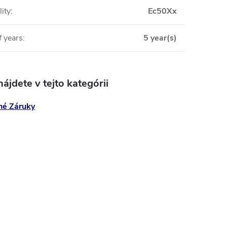
ity
:
Ec50Xx
 years
:
5 year(s)
ájdete v tejto kategórii
né Záruky