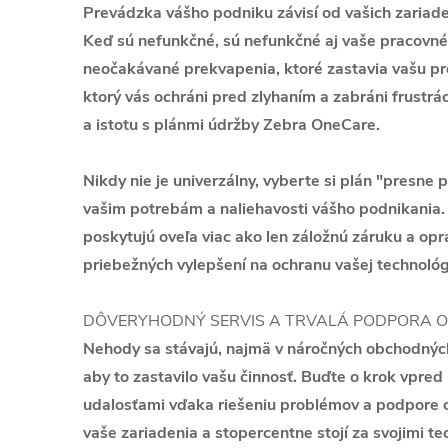
Prevádzka vášho podniku závisí od vašich zariaden
Keď sú nefunkčné, sú nefunkčné aj vaše pracovn
neočakávané prekvapenia, ktoré zastavia vašu pr
ktorý vás ochráni pred zlyhaním a zabráni frustrác
a istotu s plánmi údržby Zebra OneCare.
Nikdy nie je univerzálny, vyberte si plán "presne 
vašim potrebám a naliehavosti vášho podnikania
poskytujú oveľa viac ako len záložnú záruku a opr
priebežných vylepšení na ochranu vašej technológie
DÔVERYHODNÝ SERVIS A TRVALÁ PODPORA O
Nehody sa stávajú, najmä v náročných obchodný
aby to zastavilo vašu činnosť. Buďte o krok vpre
udalosťami vďaka riešeniu problémov a podpore o
vaše zariadenia a stopercentne stojí za svojimi t