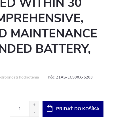
ED WITHIN 30
MPREHENSIVE,
D MAINTENANCE
NDED BATTERY,
2
drobnosti hodnotenia
Kód:
Z1AS-EC50XX-5203
PRIDAŤ DO KOŠÍKA