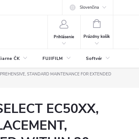
Slovenčina
NÁKUPNÝ
KOŠÍK
Prázdny košík
Prihlásenie
čiarne ČK
FUJIFILM
Softvér
Prísl
COMPREHENSIVE, STANDARD MAINTENANCE FOR EXTENDED
SELECT EC50XX,
LACEMENT,