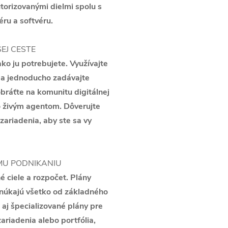
utorizovanými dielmi spolu s
ru a softvéru.
EJ CESTE
ko ju potrebujete. Využívajte
 a jednoducho zadávajte
bráťte na komunitu digitálnej
o živým agentom. Dôverujte
 zariadenia, aby ste sa vy
MU PODNIKANIU
é ciele a rozpočet. Plány
onúkajú všetko od základného
aj špecializované plány pre
ariadenia alebo portfólia,