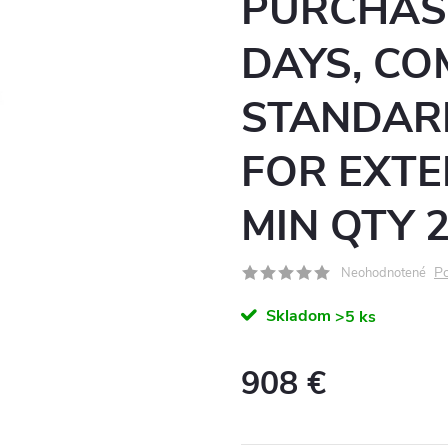
PURCHAS
DAYS, CO
STANDAR
FOR EXTE
MIN QTY 
Po
Neohodnotené
Skladom
>5 ks
908 €
Jednotková
cena: