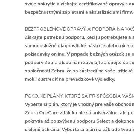
svoje pokrytie a získajte certifikované opravy s a
bezpečnostnými záplatami a aktualizáciami firmvé
BEZPROBLÉMOVÉ OPRAVY A PODPORA NA VAŠ
Získajte potrebnú podporu, keď ju potrebujete a a
samoobslužné diagnostické nástroje alebo rýchlo
požiadavky online. V prípade bežných otázok sa o
podpory Zebra alebo nám zavolajte a spojte sa s
spoločnosti Zebra, že sa sústredí na vaše kritické
mohli sústrediť na prevádzkové výsledky.
POKOJNÉ PLÁNY, KTORÉ SA PRISPÔSOBIA VÁŠ
Vyberte si plán, ktorý je vhodný pre vaše obchodn
Zebra OneCare zďaleka nie sú univerzálne, ale p
pokrytia až po zvýšenú podporu Select a dokonca 
cielenú ochranu. Vyberte si plán na základe typu z