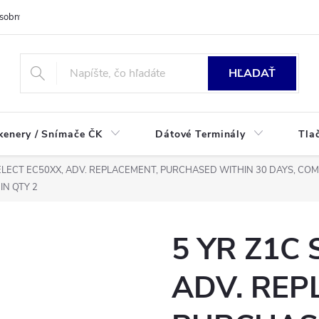
sobných údajov
HĽADAŤ
kenery / Snímače ČK
Dátové Terminály
Tla
SELECT EC50XX, ADV. REPLACEMENT, PURCHASED WITHIN 30 DAYS, 
IN QTY 2
5 YR Z1C 
ADV. REP