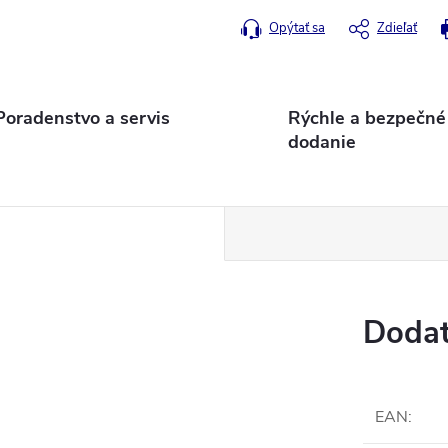
Opýtať sa
Zdieľať
Poradenstvo a servis
Rýchle a bezpečné
dodanie
Dodat
EAN
: