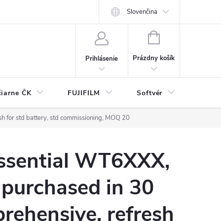
Slovenčina
NÁKUPNÝ
KOŠÍK
Prázdny košík
Prihlásenie
čiarne ČK
FUJIFILM
Softvér
Prísl
h for std battery, std commissioning, MOQ 20
Essential WT6XXX,
 purchased in 30
rehensive, refresh