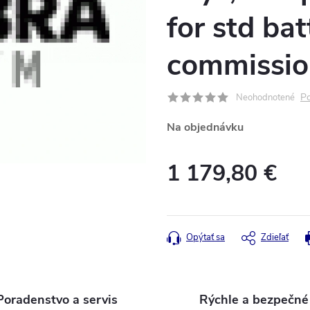
for std bat
commissio
Po
Neohodnotené
Na objednávku
1 179,80 €
Jednotková
cena:
Opýtať sa
Zdieľať
Poradenstvo a servis
Rýchle a bezpečné