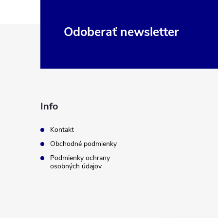
Z
Odoberať newsletter
á
p
ä
Info
t
Kontakt
Obchodné podmienky
i
Podmienky ochrany
osobných údajov
e