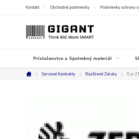
Prejsť
Kontakt
Obchodné podmienky
Podmienky ochrany o
na
obsah
Príslušenstvo a Spotrebný materiál
S
Servisné Kontrakty
Rozšírené Záruky
5 yr Z
Domov