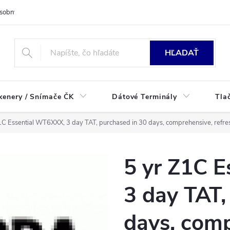
sobných údajov
HĽADAŤ
kenery / Snímače ČK
Dátové Terminály
Tla
1C Essential WT6XXX, 3 day TAT, purchased in 30 days, comprehensive, refres
5 yr Z1C 
3 day TAT,
days, comp