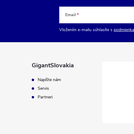
Email
Vložením e-mailu súhlasíte s
podmienka
GigantSlovakia
Napíšte nám
Servis
Partneri