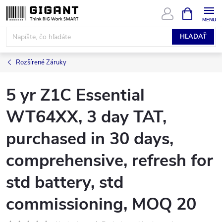
Prejsť
NÁKUPN
KOŠÍK
na
obsah
HĽADAŤ
Rozšírené Záruky
5 yr Z1C Essential
WT64XX, 3 day TAT,
purchased in 30 days,
comprehensive, refresh for
std battery, std
commissioning, MOQ 20