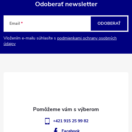
Odoberať newsletter
Z
Email
ODOBERAŤ
á
Vložením e-mailu súhlasíte s
podmienkami ochrany osobných
p
údajov
ä
t
i
e
+421 915 25 99 82
Facebook