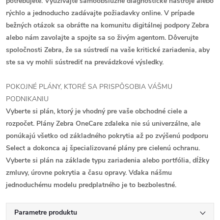
potrebujete. Využívajte samoobslužné diagnostické nástroje alebo
rýchlo a jednoducho zadávajte požiadavky online. V prípade
bežných otázok sa obráťte na komunitu digitálnej podpory Zebra
alebo nám zavolajte a spojte sa so živým agentom. Dôverujte
spoločnosti Zebra, že sa sústredí na vaše kritické zariadenia, aby
ste sa vy mohli sústrediť na prevádzkové výsledky.
POKOJNÉ PLÁNY, KTORÉ SA PRISPÔSOBIA VÁŠMU
PODNIKANIU
Vyberte si plán, ktorý je vhodný pre vaše obchodné ciele a
rozpočet. Plány Zebra OneCare zďaleka nie sú univerzálne, ale
ponúkajú všetko od základného pokrytia až po zvýšenú podporu
Select a dokonca aj špecializované plány pre cielenú ochranu.
Vyberte si plán na základe typu zariadenia alebo portfólia, dĺžky
zmluvy, úrovne pokrytia a času opravy. Vďaka nášmu
jednoduchému modelu predplatného je to bezbolestné.
Parametre produktu