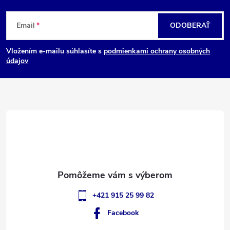
Z
Email
ODOBERAŤ
á
Vložením e-mailu súhlasíte s
podmienkami ochrany osobných
p
údajov
ä
t
i
e
+421 915 25 99 82
Facebook