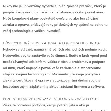
Nikdy nie je univerzálny, vyberte si plán "presne pre vás", ktorý je
prispôsobený vašim potrebám a naliehavosti vášho podnikania.
Naše komplexné plány poskytujú oveľa viac ako len záložnú
záruku a opravu, pridávajú roky priebežných vylepšení na ochranu
vašej technológie a vašich investícií.
DÔVERYHODNÝ SERVIS A TRVALÁ PODPORA OD ZDROJA
Nehody sa stávajú, najmä v náročných obchodných podmienkach.
Nedovoľte, aby to zastavilo vašu činnosť. Buďte o krok vpred pred
neočakávanými udalosťami vďaka riešeniu problémov a podpore
od tímu, ktorý najlepšie pozná vaše zariadenia a stopercentne
stojí za svojimi technológiami. Maximalizujte svoje pokrytie a
získajte certifikované opravy s autorizovanými dielmi spolu s
bezpečnostnými záplatami a aktualizáciami firmvéru a softvéru.
BEZPROBLÉMOVÉ OPRAVY A PODPORA NA VAŠEJ CESTE
Získajte potrebnú podporu, keď ju potrebujete a ako ju