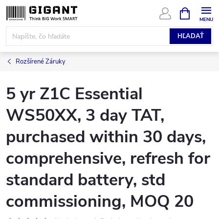
Prejsť
NÁKUPN
KOŠÍK
na
obsah
HĽADAŤ
Rozšírené Záruky
5 yr Z1C Essential
WS50XX, 3 day TAT,
purchased within 30 days,
comprehensive, refresh for
standard battery, std
commissioning, MOQ 20