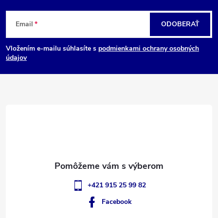
Z
Email
ODOBERAŤ
á
Vložením e-mailu súhlasíte s
podmienkami ochrany osobných
p
údajov
ä
t
i
e
+421 915 25 99 82
Facebook