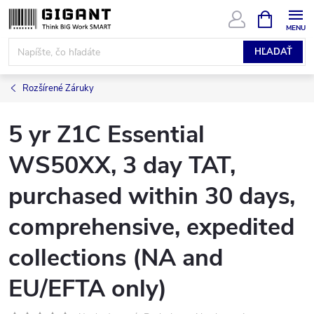
Prejsť
NÁKUPN
KOŠÍK
na
obsah
HĽADAŤ
Rozšírené Záruky
5 yr Z1C Essential
WS50XX, 3 day TAT,
purchased within 30 days,
comprehensive, expedited
collections (NA and
EU/EFTA only)