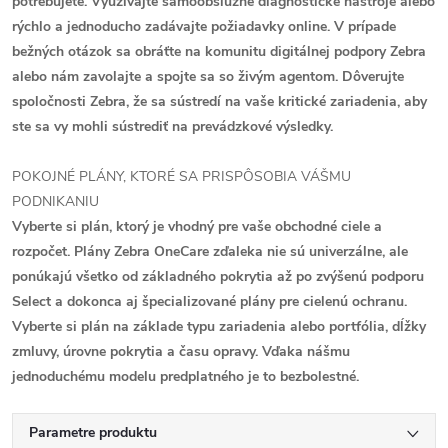
potrebujete. Využívajte samoobslužné diagnostické nástroje alebo
rýchlo a jednoducho zadávajte požiadavky online. V prípade
bežných otázok sa obráťte na komunitu digitálnej podpory Zebra
alebo nám zavolajte a spojte sa so živým agentom. Dôverujte
spoločnosti Zebra, že sa sústredí na vaše kritické zariadenia, aby
ste sa vy mohli sústrediť na prevádzkové výsledky.
POKOJNÉ PLÁNY, KTORÉ SA PRISPÔSOBIA VÁŠMU
PODNIKANIU
Vyberte si plán, ktorý je vhodný pre vaše obchodné ciele a
rozpočet. Plány Zebra OneCare zďaleka nie sú univerzálne, ale
ponúkajú všetko od základného pokrytia až po zvýšenú podporu
Select a dokonca aj špecializované plány pre cielenú ochranu.
Vyberte si plán na základe typu zariadenia alebo portfólia, dĺžky
zmluvy, úrovne pokrytia a času opravy. Vďaka nášmu
jednoduchému modelu predplatného je to bezbolestné.
Parametre produktu