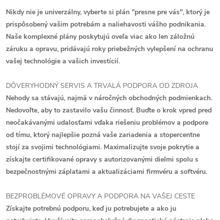
Nikdy nie je univerzálny, vyberte si plán "presne pre vás", ktorý je
prispôsobený vašim potrebám a naliehavosti vášho podnikania.
Naše komplexné plány poskytujú oveľa viac ako len záložnú
záruku a opravu, pridávajú roky priebežných vylepšení na ochranu
vašej technológie a vašich investícií.
DÔVERYHODNÝ SERVIS A TRVALÁ PODPORA OD ZDROJA
Nehody sa stávajú, najmä v náročných obchodných podmienkach.
Nedovoľte, aby to zastavilo vašu činnosť. Buďte o krok vpred pred
neočakávanými udalosťami vďaka riešeniu problémov a podpore
od tímu, ktorý najlepšie pozná vaše zariadenia a stopercentne
stojí za svojimi technológiami. Maximalizujte svoje pokrytie a
získajte certifikované opravy s autorizovanými dielmi spolu s
bezpečnostnými záplatami a aktualizáciami firmvéru a softvéru.
BEZPROBLÉMOVÉ OPRAVY A PODPORA NA VAŠEJ CESTE
Získajte potrebnú podporu, keď ju potrebujete a ako ju